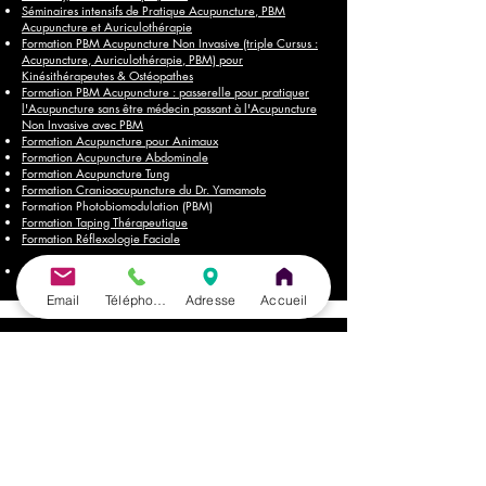
Séminaires intensifs de Pratique Acupuncture, PBM
Acupuncture et Auriculothérapie
Formation PBM Acupuncture Non Invasive (triple Cursus :
Acupuncture, Auriculothérapie, PBM) pour
Kinésithérapeutes & Ostéopathes
Formation PBM Acupuncture : passerelle pour pratiquer
l'Acupuncture sans être médecin passant à l'Acupuncture
Non Invasive avec PBM
Formation Acupuncture pour Animaux
Formation Acupuncture Abdominale
Formation Acupuncture Tung
Formation Cranioacupuncture du Dr. Yamamoto
Formation Photobiomodulation (PBM)
Formation Taping Thérapeutique
Formation Réflexologie Faciale
Brochures
Email
Téléphone
Adresse
Accueil
🌐
Accès rapide
Accueil
À propos
Nos formations : Comment choisir nos Formations ?
Calendrier des formations
Témoignages
Blog : Actualité
FAQ​