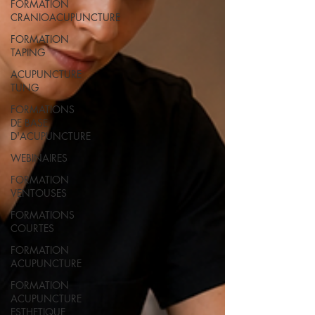
FORMATION
CRANIOACUPUNCTURE
FORMATION
TAPING
ACUPUNCTURE
TUNG
FORMATIONS
DE BASE
D'ACUPUNCTURE
WEBINAIRES
FORMATION
VENTOUSES
FORMATIONS
COURTES
FORMATION
ACUPUNCTURE
FORMATION
ACUPUNCTURE
ESTHETIQUE