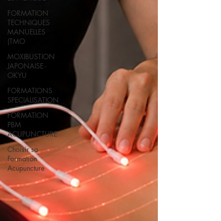
FORMATION
TECHNIQUES
MANUELLES
(TMO
MOXIBUSTION
JAPONAISE -
OKYU
FORMATIONS
SPECIALISATION
FORMATION
PBM
ACUPUNCTURE
Choisir sa
Formation
Acupuncture