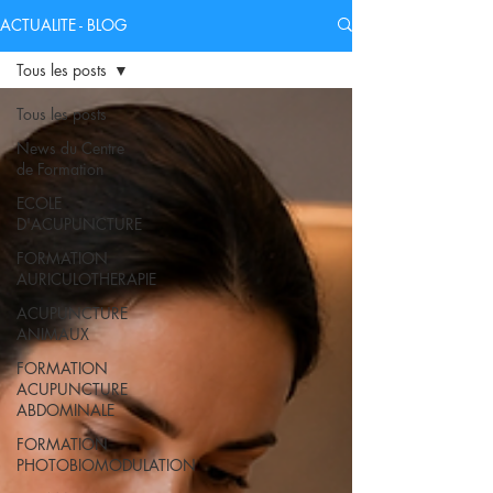
ACTUALITE - BLOG
Tous les posts
Tous les posts
News du Centre
de Formation
ECOLE
D'ACUPUNCTURE
FORMATION
AURICULOTHERAPIE
ACUPUNCTURE
ANIMAUX
FORMATION
ACUPUNCTURE
ABDOMINALE
FORMATION
PHOTOBIOMODULATION