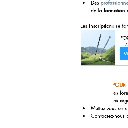
Des 
professionne
de la 
formation 
Les inscriptions se fo
FO
5
S'
POUR 
les for
les 
org
Mettez-vous en c
Contactez-nous p