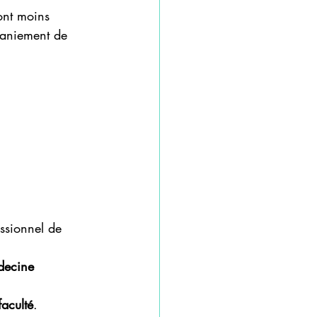
ont moins 
maniement de 
essionnel de 
ecine 
faculté
.