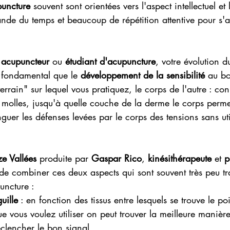
puncture 
souvent sont orientées vers l'aspect intellectuel et 
nde du temps et beaucoup de répétition attentive pour s'au
 acupuncteur
 ou 
étudiant d'acupuncture
, votre évolution d
i fondamental que le
 développement de la sensibilité
 au bo
errain" sur lequel vous pratiquez, le corps de l'autre : con
 molles, jusqu'à quelle couche de la derme le corps permet
nguer les défenses levées par le corps des tensions sans util
e Vallées
 produite par 
Gaspar Rico
, 
kinésithérapeute
 et 
p
de combiner ces deux aspects qui sont souvent très peu tr
uncture :
guille
 : en fonction des tissus entre lesquels se trouve le poi
e vous voulez utiliser on peut trouver la meilleure manièr
éclencher le bon signal.