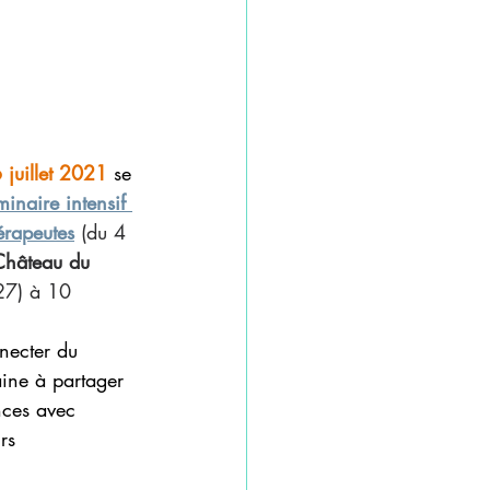
 juillet 2021 
se 
inaire intensif 
érapeutes
 (du 4 
Château du 
27) à 10 
necter du 
ine à partager 
nces avec 
rs 