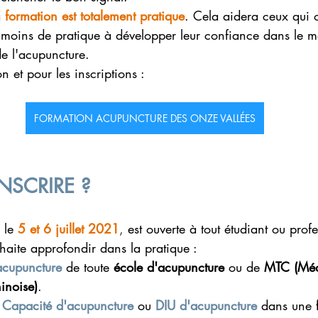
a 
formation est totalement pratique
. Cela aidera ceux qui 
 moins de pratique à développer leur confiance dans le 
 de l'acupuncture.
n et pour les inscriptions :
FORMATION ACUPUNCTURE DES ONZE VALLÉES
INSCRIRE ?
 le 
5 et 6 juillet 2021
,
 est ouverte à tout étudiant ou prof
haite approfondir dans la pratique :
acupuncture
 de toute 
école d'acupuncture
 ou de 
MTC (Méd
inoise)
.
e Capacité d'acupuncture
 ou
DIU d'acupuncture
 dans une
 