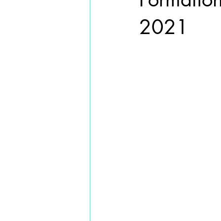
FORMATION ACUPUNCTURE
2021
FORMATION CRANIOACUP
FORMATIONS DE BASE D'A
FORMATIONS COURTES
FORMATION TECHNIQUES M
FORMATIONS SPECIALISATI