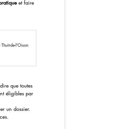
pratique
 et faire 
 Thuit-de-l'Oison
dire que toutes 
t éligibles par 
er un dossier. 
ces.