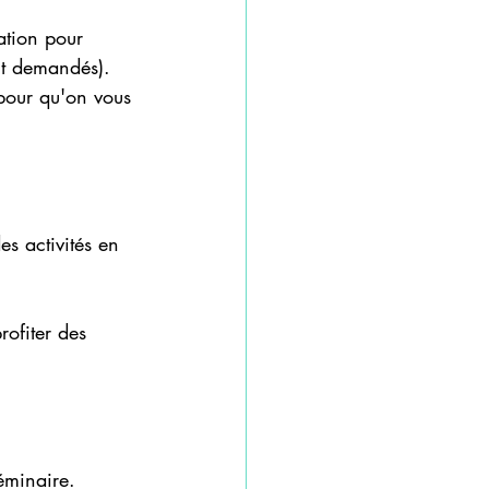
ation pour 
ont demandés).
pour qu'on vous 
es activités en 
ofiter des 
.
éminaire.