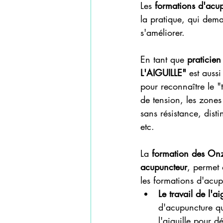
Les 
formations d'acu
la pratique, qui dema
s'améliorer.
En tant que 
praticien
L'AIGUILLE"
 est auss
pour reconnaître le "t
de tension, les zones
sans résistance, disti
etc.
La
 formation des Onz
acupuncteur
, permet 
les formations d'acup
Le travail de l'ai
d'acupuncture qu
l'aiguille pour d