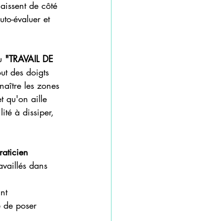
laissent de côté 
to-évaluer et 
u 
"TRAVAIL DE 
ut des doigts 
naître les zones 
 qu'on aille 
ité à dissiper, 
raticien 
availlés dans 
nt 
e de poser 