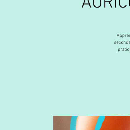
AURIC
Appren
seconde
prati