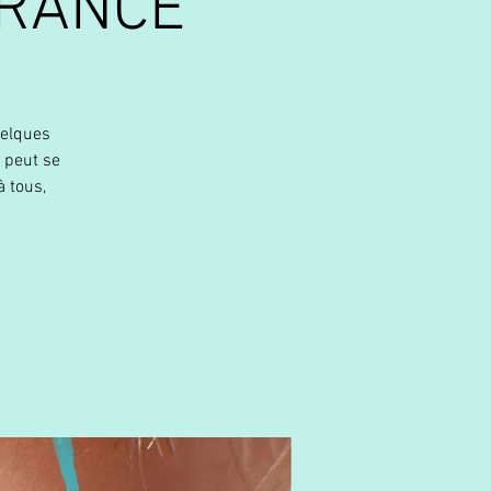
FRANCE
uelques
 peut se
 tous,