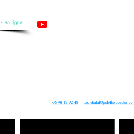
s en ligne
apeutes est un organisme de formation enregistré sous le numéro 28 76 05776 76 aup
(Cet enregistrement ne vaut pas agrément de l’Etat).
ture, PBM Acupuncture non invasive pour non médecins, Auriculothérapie, Photobiomodulation (PBM) e
tions Acupuncture, PBM Acupuncture Non Invasive pour Non Médecins, Auriculothérapie, Photobiomodul
Archives
us droits réservés -
dobe Stock
,
Wix
,
Pixabay
Canva
et
Unsplash
- Site créé avec
Wix
Contact du Centre de Formation :
06 98 12 92 48
ou
secretariat@pole-therapeutes.co
RDV projet formation