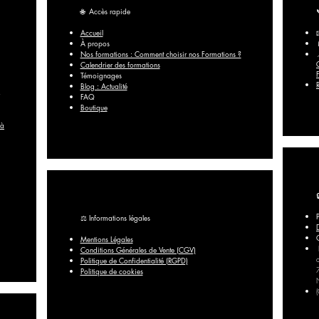
🌐
Accès rapide
Accueil
À propos
Nos formations : Comment choisir nos Formations ?
Calendrier des formations
Témoignages
Blog : Actualité
FAQ​
Boutique
 à
⚖️ Informations légales
Mentions Légales
Conditions Générales de Vente (CGV)
Politique de Confidentialité (RGPD)
Politique de cookies