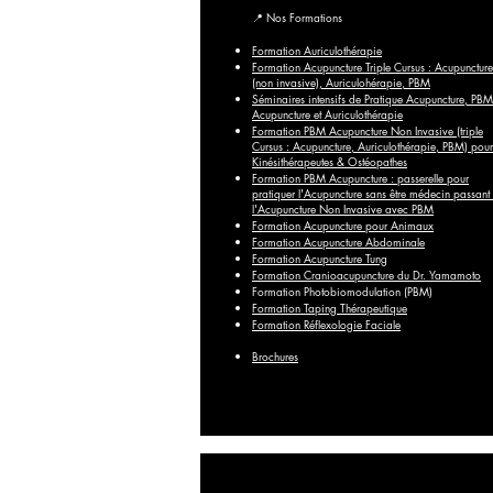
📍
Nos Formations
Formation Auriculothérapie
Formation Acupuncture Triple Cursus : Acupuncture
(non invasive), Auriculohérapie, PBM
Séminaires intensifs de Pratique Acupuncture, PBM
Acupuncture et Auriculothérapie
Formation PBM Acupuncture Non Invasive (triple
Cursus : Acupuncture, Auriculothérapie, PBM) pour
Kinésithérapeutes & Ostéopathes
Formation PBM Acupuncture : passerelle pour
pratiquer l'Acupuncture sans être médecin passant
l'Acupuncture Non Invasive avec PBM
Formation Acupuncture pour Animaux
Formation Acupuncture Abdominale
Formation Acupuncture Tung
Formation Cranioacupuncture du Dr. Yamamoto
Formation Photobiomodulation (PBM)
Formation Taping Thérapeutique
Formation Réflexologie Faciale
Brochures