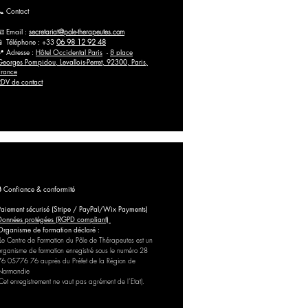
📞 Contact
📧 Email :
secretariat@pole-therapeutes.com
📱 Téléphone : +33
06 98 12 92 48
📍 Adresse :
Hôtel Occidental Paris
-
8 place
Georges Pompidou, Levallois-Perret, 92300, Paris,
France
RDV de contact
🔒 Confiance & conformité
Paiement sécurisé (Stripe / PayPal/Wix Payments)
Données protégées (RGPD compliant)
Organisme de formation déclaré :
Le Centre de Formation du Pôle de Thérapeutes est un
organisme de formation enregistré sous le numéro 28
76 05776 76 auprès du Préfet de la Région de
Normandie
(Cet enregistrement ne vaut pas agrément de l’Etat).