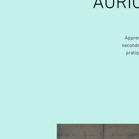
AURI
Appren
seconde
prati