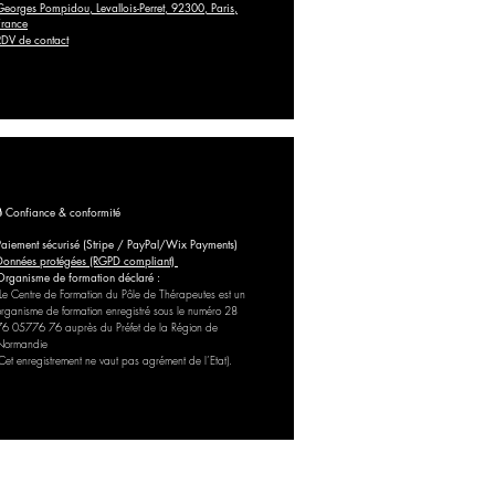
Georges Pompidou, Levallois-Perret, 92300, Paris,
France
RDV de contact
🔒 Confiance & conformité
Paiement sécurisé (Stripe / PayPal/Wix Payments)
Données protégées (RGPD compliant)
Organisme de formation déclaré :
Le Centre de Formation du Pôle de Thérapeutes est un
organisme de formation enregistré sous le numéro 28
76 05776 76 auprès du Préfet de la Région de
Normandie
(Cet enregistrement ne vaut pas agrément de l’Etat).