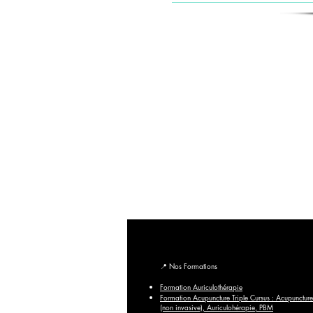
Le Centre de Formation du Pôle de Thér
🎓 Formations du Pôle de Thérapeutes | Formation Acupunc
Formations du Pôle de Thérapeutes | Découvrez nos forma
maintenant pour booster votre carrière.
© 2018-2026 Centre de Formation Pôle de Thérapeutes – To
Crédit photo : Images du Pôle de Thérapeutes,
A
📍
Nos Formations
Formation Auriculothérapie
Formation Acupuncture Triple Cursus : Acupuncture
(non invasive), Auriculohérapie, PBM