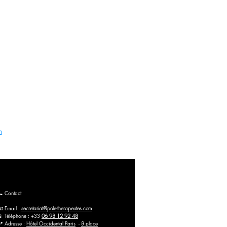
rès du Préfet de la Région de Normandie
t Taping à Paris (France), Belgique et en ligne
ation (PBM) et Taping à Paris. Inscrivez-vous dès
m
📞 Contact
📧 Email :
secretariat@pole-therapeutes.com
📱 Téléphone : +33
06 98 12 92 48
📍 Adresse :
Hôtel Occidental Paris
-
8 place