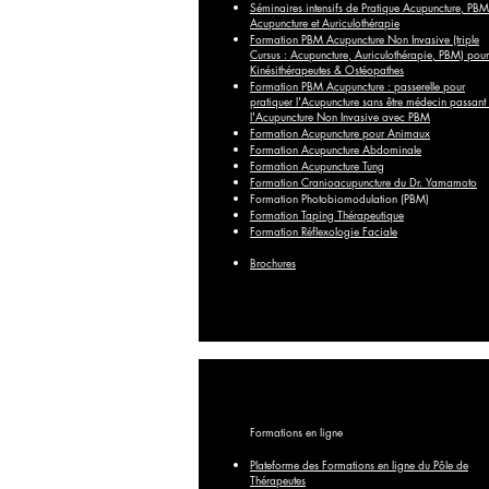
Séminaires intensifs de Pratique Acupuncture, PBM
Acupuncture et Auriculothérapie
Formation PBM Acupuncture Non Invasive (triple
Cursus : Acupuncture, Auriculothérapie, PBM) pour
Kinésithérapeutes & Ostéopathes
Formation PBM Acupuncture : passerelle pour
pratiquer l'Acupuncture sans être médecin passant
l'Acupuncture Non Invasive avec PBM
Formation Acupuncture pour Animaux
Formation Acupuncture Abdominale
Formation Acupuncture Tung
Formation Cranioacupuncture du Dr. Yamamoto
Formation Photobiomodulation (PBM)
Formation Taping Thérapeutique
Formation Réflexologie Faciale
Brochures
Formations en ligne
Plateforme des Formations en ligne du
Pôle
de
Thérapeutes