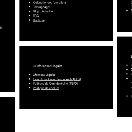
Calendrier des formations
Témoignages
Blog : Actualité
FAQ​
Boutique
 à
⚖️ Informations légales
Mentions Légales
Conditions Générales de Vente (CGV)
Politique de Confidentialité (RGPD)
Politique de cookies