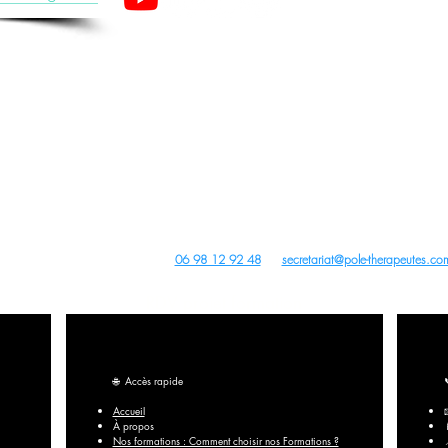
apeutes est un organisme de formation enregistré sous le numéro 28 76 05776 76 aup
(Cet enregistrement ne vaut pas agrément de l’Etat).
ture, PBM Acupuncture non invasive pour non médecins, Auriculothérapie, Photobiomodulation (PBM) e
tions Acupuncture, PBM Acupuncture Non Invasive pour Non Médecins, Auriculothérapie, Photobiomodul
Archives
us droits réservés -
dobe Stock
,
Wix
,
Pixabay
Canva
et
Unsplash
- Site créé avec
Wix
Contact du Centre de Formation :
06 98 12 92 48
ou
secretariat@pole-therapeutes.co
RDV projet formation
🌐
Accès rapide
Accueil
À propos
Nos formations : Comment choisir nos Formations ?