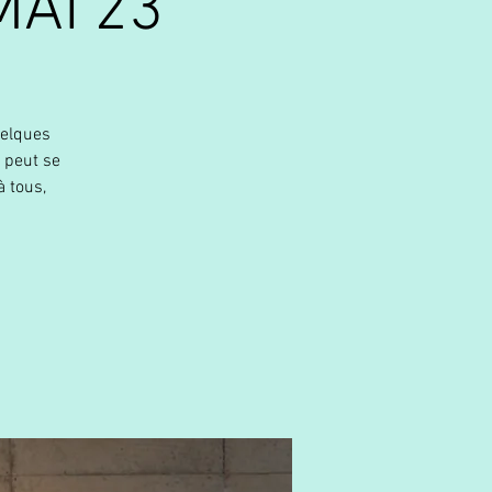
AI'23
uelques
 peut se
 tous,