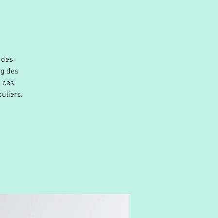
3
 des
ng des
c ces
uliers.