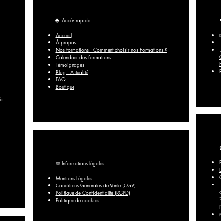
🌐
Accès rapide
Accueil
À propos
Nos formations : Comment choisir nos Formations ?
Calendrier des formations
Témoignages
Blog : Actualité
FAQ​
Boutique
 à
⚖️ Informations légales
Mentions Légales
Conditions Générales de Vente (CGV)
Politique de Confidentialité (RGPD)
Politique de cookies