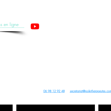
s en ligne
apeutes est un organisme de formation enregistré sous le numéro 28 76 05776 76 aup
(Cet enregistrement ne vaut pas agrément de l’Etat).
ture, PBM Acupuncture non invasive pour non médecins, Auriculothérapie, Photobiomodulation (PBM) e
tions Acupuncture, PBM Acupuncture Non Invasive pour Non Médecins, Auriculothérapie, Photobiomodul
Archives
us droits réservés -
dobe Stock
,
Wix
,
Pixabay
Canva
et
Unsplash
- Site créé avec
Wix
Contact du Centre de Formation :
06 98 12 92 48
ou
secretariat@pole-therapeutes.co
RDV projet formation