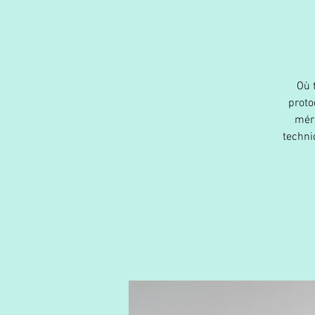
Où 
proto
méri
techni