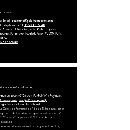
📞 Contact
📧 Email :
secretariat@pole-therapeutes.com
📱 Téléphone : +33
06 98 12 92 48
📍 Adresse :
Hôtel Occidental Paris
-
8 place
Georges Pompidou, Levallois-Perret, 92300, Paris,
France
RDV de contact
🔒 Confiance & conformité
Paiement sécurisé (Stripe / PayPal/Wix Payments)
Données protégées (RGPD compliant)
Organisme de formation déclaré :
Le Centre de Formation du Pôle de Thérapeutes est un
organisme de formation enregistré sous le numéro 28
76 05776 76 auprès du Préfet de la Région de
Normandie
(Cet enregistrement ne vaut pas agrément de l’Etat).