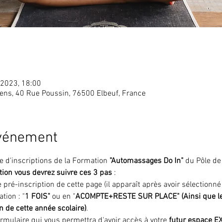
. 2023, 18:00
ens, 40 Rue Poussin, 76500 Elbeuf, France
événement
e d'inscriptions de la Formation
 "Automassages Do In"
 du Pôle de
tion vous devrez suivre ces 3 pas
 :
 pré-inscription de cette page (il apparaît après avoir sélectionn
tion : "
1 FOIS"
 ou en "
ACOMPTE+RESTE SUR PLACE" (Ainsi que les f
n de cette année scolaire)
.
mulaire qui vous permettra d'avoir accès à votre 
futur espace 