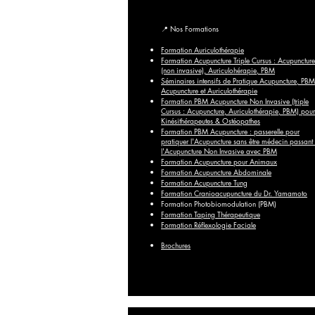
📍
Nos Formations
Formation Auriculothérapie
Formation Acupuncture Triple Cursus : Acupuncture
(non invasive), Auriculohérapie, PBM
Séminaires intensifs de Pratique Acupuncture, PBM
Acupuncture et Auriculothérapie
Formation PBM Acupuncture Non Invasive (triple
Cursus : Acupuncture, Auriculothérapie, PBM) pour
Kinésithérapeutes & Ostéopathes
Formation PBM Acupuncture : passerelle pour
pratiquer l'Acupuncture sans être médecin passant
l'Acupuncture Non Invasive avec PBM
Formation Acupuncture pour Animaux
Formation Acupuncture Abdominale
Formation Acupuncture Tung
Formation Cranioacupuncture du Dr. Yamamoto
Formation Photobiomodulation (PBM)
Formation Taping Thérapeutique
Formation Réflexologie Faciale
Brochures