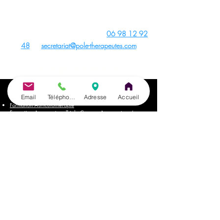
Thérapeutes,
Adobe Stock
,
Wix
,
Pixabay
Canva
et
Unsplash
- Site créé avec
Wix
Contact du Centre de Formation :
06 98 12 92
48
ou
secretariat@pole-therapeutes.com
RDV projet formation
📍
Nos Formations
Email
Téléphone
Adresse
Accueil
Formation Auriculothérapie
Formation Acupuncture Triple Cursus : Acupuncture (non
invasive), Auriculohérapie, PBM
Séminaires intensifs de Pratique Acupuncture, PBM
Acupuncture et Auriculothérapie
Formation PBM Acupuncture Non Invasive (triple Cursus :
Acupuncture, Auriculothérapie, PBM) pour
Kinésithérapeutes & Ostéopathes
Formation PBM Acupuncture : passerelle pour pratiquer
l'Acupuncture sans être médecin passant à l'Acupuncture
Non Invasive avec PBM
Formation Acupuncture pour Animaux
Formation Acupuncture Abdominale
Formation Acupuncture Tung
Formation Cranioacupuncture du Dr. Yamamoto
Formation Photobiomodulation (PBM)