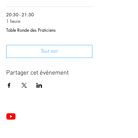
20:30 - 21:30
1 heure
Table Ronde des Praticiens
Tout voir
Partager cet événement
Le Centre de Formation du Pôle de Thérapeutes est
un organisme de formation enregistré sous le