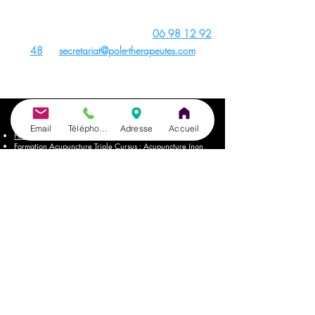
Unsplash
- Site créé avec
Wix
Contact du Centre de Formation :
06 98 12 92
48
ou
secretariat@pole-therapeutes.com
RDV projet formation
📍
Nos Formations
Email
Téléphone
Adresse
Accueil
Formation Auriculothérapie
Formation Acupuncture Triple Cursus : Acupuncture (non
invasive), Auriculohérapie, PBM
Séminaires intensifs de Pratique Acupuncture, PBM
Acupuncture et Auriculothérapie
Formation PBM Acupuncture Non Invasive (triple Cursus :
Acupuncture, Auriculothérapie, PBM) pour
Kinésithérapeutes & Ostéopathes
Formation PBM Acupuncture : passerelle pour pratiquer
l'Acupuncture sans être médecin passant à l'Acupuncture
Non Invasive avec PBM
Formation Acupuncture pour Animaux
Formation Acupuncture Abdominale
Formation Acupuncture Tung
Formation Cranioacupuncture du Dr. Yamamoto
Formation Photobiomodulation (PBM)
Formation Taping Thérapeutique
Formation Réflexologie Faciale