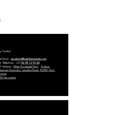
m
📞 Contact
📧 Email :
secretariat@pole-therapeutes.com
📱 Téléphone : +33
06 98 12 92 48
📍 Adresse :
Hôtel Occidental Paris
-
8 place
Georges Pompidou, Levallois-Perret, 92300, Paris,
France
RDV de contact