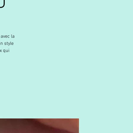
U
 avec la
n style
x qui