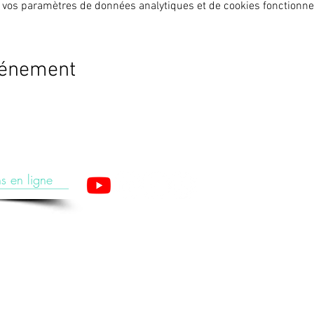
 vos paramètres de données analytiques et de cookies fonctionne
vénement
s en ligne
apeutes est un organisme de formation enregistré sous le numéro 28 76 05776 76 aup
(Cet enregistrement ne vaut pas agrément de l’Etat).
ture, PBM Acupuncture non invasive pour non médecins, Auriculothérapie, Photobiomodulation (PBM) e
tions Acupuncture, PBM Acupuncture Non Invasive pour Non Médecins, Auriculothérapie, Photobiomodul