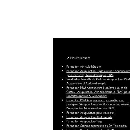
© 2018-2026 Centre de Formation Pôle de Thérapeutes – To
Crédit photo : Images du Pôle de Thérapeutes,
A
📍
Nos Formations
Formation Auriculothérapie
Formation Acupuncture Triple Cursus : Acupuncture
(non invasive), Auriculohérapie, PBM
Séminaires intensifs de Pratique Acupuncture, PBM
Acupuncture et Auriculothérapie
Formation PBM Acupuncture Non Invasive (triple
Cursus : Acupuncture, Auriculothérapie, PBM) pour
Kinésithérapeutes & Ostéopathes
Formation PBM Acupuncture : passerelle pour
pratiquer l'Acupuncture sans être médecin passant
l'Acupuncture Non Invasive avec PBM
Formation Acupuncture pour Animaux
Formation Acupuncture Abdominale
Formation Acupuncture Tung
Formation Cranioacupuncture du Dr. Yamamoto
Formation Photobiomodulation (PBM)