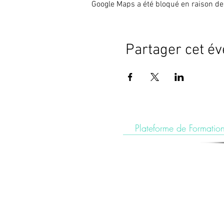
Google Maps a été bloqué en raison de
Partager cet é
Plateforme de Formation
Le Centre de Formation du Pôle de Thér
🎓 Formations du Pôle de Thérapeutes | Formation Acupunc
Formations du Pôle de Thérapeutes | Découvrez nos forma
maintenant pour booster votre carrière.