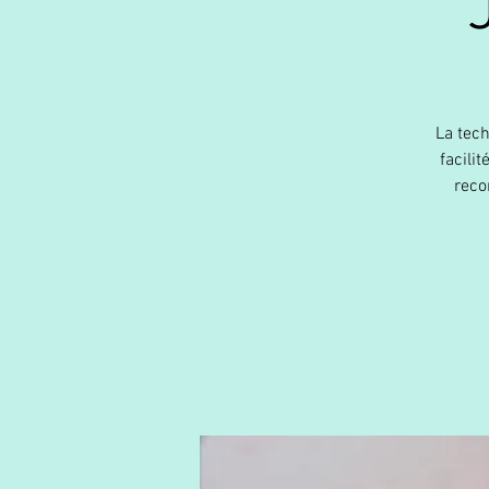
La tech
facili
reco