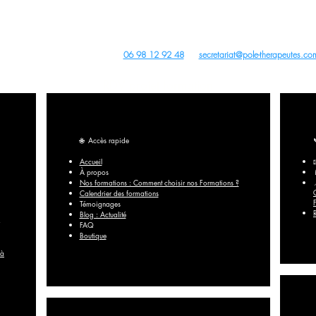
Archives
us droits réservés -
dobe Stock
,
Wix
,
Pixabay
Canva
et
Unsplash
- Site créé avec
Wix
Contact du Centre de Formation :
06 98 12 92 48
ou
secretariat@pole-therapeutes.co
RDV projet formation
🌐
Accès rapide
Accueil
À propos
Nos formations : Comment choisir nos Formations ?
Calendrier des formations
Témoignages
Blog : Actualité
FAQ​
Boutique
 à