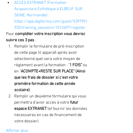
ACCÈS EXTRANET (Formation 
Acupuncture Esthétique à ELBEUF SUR 
SEINE, Normandie) : 
https://app.digiforma.com/guest/5397951
920/training_sessions/1012697/register
Pour 
compléter votre inscription vous devrez 
suivre ces 3 pas
 :
Remplir le formulaire de pré-inscription 
de cette page (il apparaît après avoir 
sélectionné quel sera votre moyen de 
règlement avant la formation : "
1 FOIS"
 ou 
en "
ACOMPTE+RESTE SUR PLACE" (Ainsi 
que les frais de dossier si c'est votre 
première formation de cette année 
scolaire)
.
Remplir un deuxième formulaire qui vous 
permettra d'avoir accès à votre 
futur 
espace EXTRANET
 (et fournir les données 
nécessaires en cas de financement de 
votre dossier).
Afficher plus