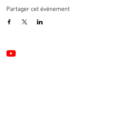
Partager cet événement
Le Centre de Formation du Pôle de Thérapeutes est
un organisme de formation enregistré sous le
numéro
28 76 05776 76
auprès du Préfet de la
Région de Normandie
(Cet enregistrement ne vaut pas agrément de l’Etat).
🎓 Formations du Pôle de Thérapeutes | Formation
Acupuncture, PBM Acupuncture non invasive pour
non médecins, Auriculothérapie, Photobiomodulation
(PBM) et Taping à Paris (France), Belgique et en