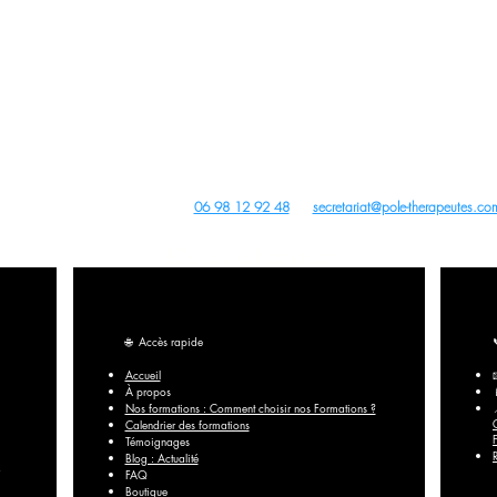
(Cet enregistrement ne vaut pas agrément de l’Etat).
ture, PBM Acupuncture non invasive pour non médecins, Auriculothérapie, Photobiomodulation (PBM) e
tions Acupuncture, PBM Acupuncture Non Invasive pour Non Médecins, Auriculothérapie, Photobiomodul
Archives
us droits réservés -
dobe Stock
,
Wix
,
Pixabay
Canva
et
Unsplash
- Site créé avec
Wix
Contact du Centre de Formation :
06 98 12 92 48
ou
secretariat@pole-therapeutes.co
RDV projet formation
🌐
Accès rapide
Accueil
À propos
Nos formations : Comment choisir nos Formations ?
Calendrier des formations
Témoignages
Blog : Actualité
FAQ​
Boutique