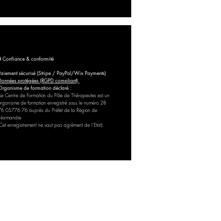
🔒 Confiance & conformité
Paiement sécurisé (Stripe / PayPal/Wix Payments)
Données protégées (RGPD compliant)
Organisme de formation déclaré :
Le Centre de Formation du Pôle de Thérapeutes est un
organisme de formation enregistré sous le numéro 28
76 05776 76 auprès du Préfet de la Région de
Normandie
(Cet enregistrement ne vaut pas agrément de l’Etat).