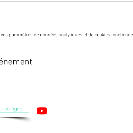
 vos paramètres de données analytiques et de cookies fonctionne
vénement
s en ligne
apeutes est un organisme de formation enregistré sous le numéro 28 76 05776 76 aup