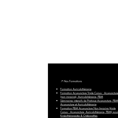
🎓 Formations du Pôle de Thérapeutes | Formation Acupunc
Formations du Pôle de Thérapeutes | Découvrez nos forma
maintenant pour booster votre carrière.
© 2018-2026 Centre de Formation Pôle de Thérapeutes – To
Crédit photo : Images du Pôle de Thérapeutes,
A
📍
Nos Formations
Formation Auriculothérapie
Formation Acupuncture Triple Cursus : Acupuncture
(non invasive), Auriculohérapie, PBM
Séminaires intensifs de Pratique Acupuncture, PBM
Acupuncture et Auriculothérapie
Formation PBM Acupuncture Non Invasive (triple
Cursus : Acupuncture, Auriculothérapie, PBM) pour
Kinésithérapeutes & Ostéopathes