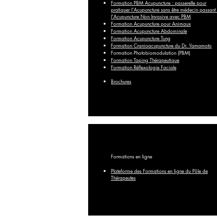
Formation PBM Acupuncture : passerelle pour
pratiquer l'Acupuncture sans être médecin passant
l'Acupuncture Non Invasive avec PBM
Formation Acupuncture pour Animaux
Formation Acupuncture Abdominale
Formation Acupuncture Tung
Formation Cranioacupuncture du Dr. Yamamoto
Formation Photobiomodulation (PBM)
Formation Taping Thérapeutique
Formation Réflexologie Faciale
Brochures
Formations en ligne
Plateforme des Formations en ligne du
Pôle
de
Thérapeutes