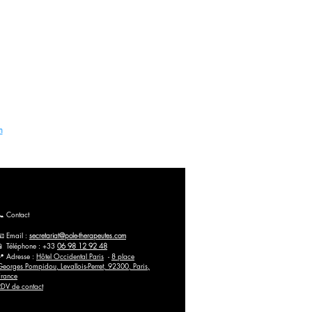
t Taping à Paris (France), Belgique et en ligne
ation (PBM) et Taping à Paris. Inscrivez-vous dès
m
📞 Contact
📧 Email :
secretariat@pole-therapeutes.com
📱 Téléphone : +33
06 98 12 92 48
📍 Adresse :
Hôtel Occidental Paris
-
8 place
Georges Pompidou, Levallois-Perret, 92300, Paris,
France
RDV de contact