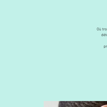
Où tro
dét
pr