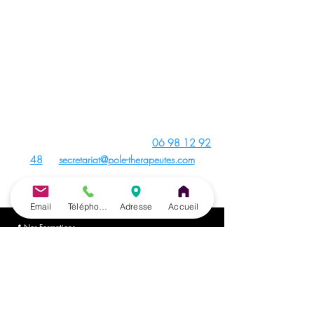
Inscrivez-vous dès maintenant pour booster votre
carrière.
©
2018-2026
Centre de Formation Pôle de
Archives
Thérapeutes – Tous droits réservés -
Crédit photo : Images du Pôle de
Thérapeutes,
Adobe Stock
,
Wix
,
Pixabay
Canva
et
Unsplash
- Site créé avec
Wix
Contact du Centre de Formation :
06 98 12 92
48
ou
secretariat@pole-therapeutes.com
RDV projet formation
Email
Téléphone
Adresse
Accueil
📍
Nos Formations
Formation Auriculothérapie
Formation Acupuncture Triple Cursus : Acupuncture (non
invasive), Auriculohérapie, PBM
Séminaires intensifs de Pratique Acupuncture, PBM
Acupuncture et Auriculothérapie
Formation PBM Acupuncture Non Invasive (triple Cursus :
Acupuncture, Auriculothérapie, PBM) pour