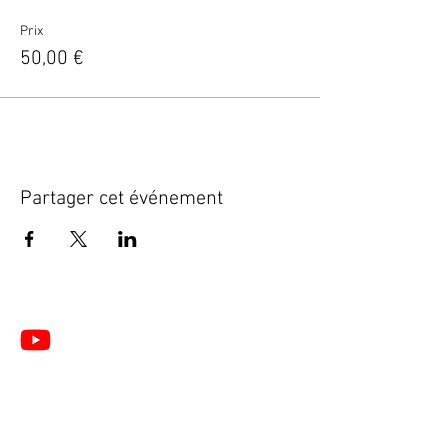
Prix
50,00 €
Partager cet événement
Le Centre de Formation du Pôle de Thérapeutes est
un organisme de formation enregistré sous le
numéro
28 76 05776 76
auprès du Préfet de la