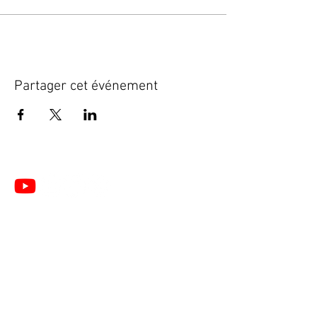
Partager cet événement
Le Centre de Formation du Pôle de Thérapeutes est
un organisme de formation enregistré sous le
numéro
28 76 05776 76
auprès du Préfet de la
Région de Normandie
(Cet enregistrement ne vaut pas agrément de l’Etat).