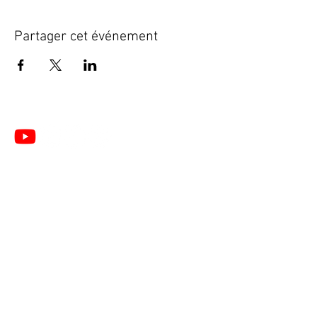
Partager cet événement
Le Centre de Formation du Pôle de Thérapeutes est
un organisme de formation enregistré sous le
numéro
28 76 05776 76
auprès du Préfet de la
Région de Normandie
(Cet enregistrement ne vaut pas agrément de l’Etat).
🎓 Formations du Pôle de Thérapeutes | Formation
Acupuncture, PBM Acupuncture non invasive pour
non médecins, Auriculothérapie, Photobiomodulation