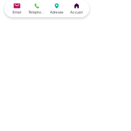
Email
Téléphone
Adresse
Accueil
Le Centre de Formation du Pôle de Thérapeutes est
un organisme de formation enregistré sous le
numéro
28 76 05776 76
auprès du Préfet de la
Région de Normandie
(Cet enregistrement ne vaut pas agrément de l’Etat).
🎓 Formations du Pôle de Thérapeutes | Formation
Acupuncture, PBM Acupuncture non invasive pour
non médecins, Auriculothérapie, Photobiomodulation
(PBM) et Taping à Paris (France), Belgique et en
ligne
Formations du Pôle de Thérapeutes | Découvrez nos
formations Acupuncture, PBM Acupuncture Non