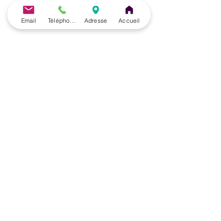
Email
Téléphone
Adresse
Accueil
Le Centre de Formation du Pôle de Thérapeutes est
un organisme de formation enregistré sous le
numéro
28 76 05776 76
auprès du Préfet de la
Région de Normandie
(Cet enregistrement ne vaut pas agrément de l’Etat).
🎓 Formations du Pôle de Thérapeutes | Formation
Acupuncture, PBM Acupuncture non invasive pour
non médecins, Auriculothérapie, Photobiomodulation
(PBM) et Taping à Paris (France), Belgique et en
ligne
Formations du Pôle de Thérapeutes | Découvrez nos
formations Acupuncture, PBM Acupuncture Non