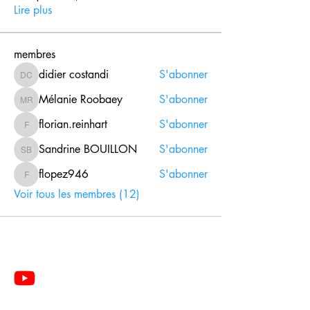
Lire plus
membres
didier costandi
S'abonner
didier costandi
Mélanie Roobaey
S'abonner
Mélanie Roobaey
florian.reinhart
S'abonner
florian.reinhart
Sandrine BOUILLON
S'abonner
Sandrine BOUILLON
flopez946
S'abonner
flopez946
Voir tous les membres (12)
Le Centre de Formation du Pôle de Thérapeutes est