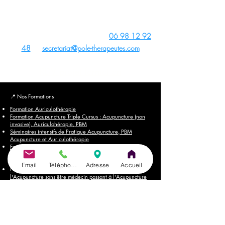
Thérapeutes,
Adobe Stock
,
Wix
,
Pixabay
Canva
et
Unsplash
- Site créé avec
Wix
Contact du Centre de Formation :
06 98 12 92
48
ou
secretariat@pole-therapeutes.com
RDV projet formation
📍
Nos Formations
Formation Auriculothérapie
Formation Acupuncture Triple Cursus : Acupuncture (non
invasive), Auriculohérapie, PBM
Séminaires intensifs de Pratique Acupuncture, PBM
Acupuncture et Auriculothérapie
Formation PBM Acupuncture Non Invasive (triple Cursus :
Acupuncture, Auriculothérapie, PBM) pour
Kinésithérapeutes & Ostéopathes
Email
Téléphone
Adresse
Accueil
Formation PBM Acupuncture : passerelle pour pratiquer
l'Acupuncture sans être médecin passant à l'Acupuncture
Non Invasive avec PBM
Formation Acupuncture pour Animaux
Formation Acupuncture Abdominale
Formation Acupuncture Tung
Formation Cranioacupuncture du Dr. Yamamoto
Formation Photobiomodulation (PBM)