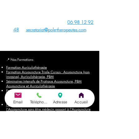
Thérapeutes,
Adobe Stock
,
Wix
,
Pixabay
Canva
et
Unsplash
- Site créé avec
Wix
Contact du Centre de Formation :
06 98 12 92
48
ou
secretariat@pole-therapeutes.com
RDV projet formation
📍
Nos Formations
Formation Auriculothérapie
Formation Acupuncture Triple Cursus : Acupuncture (non
invasive), Auriculohérapie, PBM
Séminaires intensifs de Pratique Acupuncture, PBM
Acupuncture et Auriculothérapie
Formation PBM Acupuncture Non Invasive (triple Cursus :
Acupuncture, Auriculothérapie, PBM) pour
Kinésithérapeutes & Ostéopathes
Email
Téléphone
Adresse
Accueil
Formation PBM Acupuncture : passerelle pour pratiquer
l'Acupuncture sans être médecin passant à l'Acupuncture
Non Invasive avec PBM
Formation Acupuncture pour Animaux
Formation Acupuncture Abdominale
Formation Acupuncture Tung
Formation Cranioacupuncture du Dr. Yamamoto
Formation Photobiomodulation (PBM)