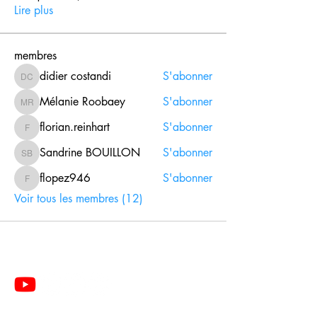
Lire plus
membres
didier costandi
S'abonner
didier costandi
Mélanie Roobaey
S'abonner
Mélanie Roobaey
florian.reinhart
S'abonner
florian.reinhart
Sandrine BOUILLON
S'abonner
Sandrine BOUILLON
flopez946
S'abonner
flopez946
Voir tous les membres (12)
Le Centre de Formation du Pôle de Thérapeutes est