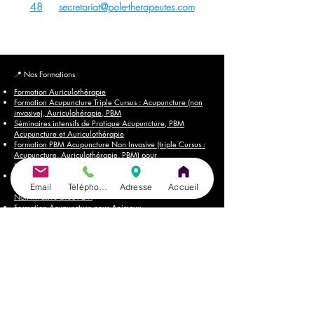
48
ou
secretariat@pole-therapeutes.com
RDV projet formation
📍
Nos Formations
Formation Auriculothérapie
Formation Acupuncture Triple Cursus : Acupuncture (non
invasive), Auriculohérapie, PBM
Séminaires intensifs de Pratique Acupuncture, PBM
Acupuncture et Auriculothérapie
Formation PBM Acupuncture Non Invasive (triple Cursus :
Acupuncture, Auriculothérapie, PBM) pour
Kinésithérapeutes & Ostéopathes
Formation PBM Acupuncture : passerelle pour pratiquer
l'Acupuncture sans être médecin passant à l'Acupuncture
Email
Téléphone
Adresse
Accueil
Non Invasive avec PBM
Formation Acupuncture pour Animaux
Formation Acupuncture Abdominale
Formation Acupuncture Tung
Formation Cranioacupuncture du Dr. Yamamoto
Formation Photobiomodulation (PBM)
Formation Taping Thérapeutique
Formation Réflexologie Faciale
Brochures