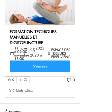
FORMATION TECNIQUES 
MANUELLES ET 
DIGITOPUNCTURE
11 novembre 2023 
ESPACE DES 
à 09:00 – 12 
TISSEURS 
novembre 2023 à 
ELBEUVIENS
18:00
S'inscrire
0
0
Viết bình luận...
À propos