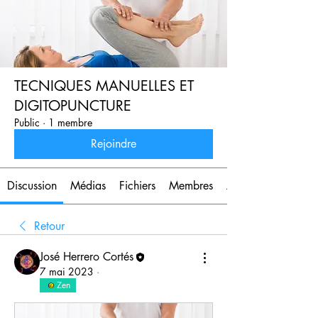
TECNIQUES MANUELLES ET
DIGITOPUNCTURE
Public
·
1 membre
Rejoindre
Discussion
Médias
Fichiers
Membres
À propos
Retour
José Herrero Cortés
7 mai 2023
·
Zen