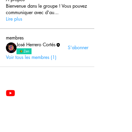
Bienvenue dans le groupe ! Vous pouvez
communiquer avec d'au
...
Lire plus
membres
José Herrero Cortés
S'abonner
Zen
Voir tous les membres (1)
Le Centre de Formation du Pôle de Thérapeutes est
un organisme de formation enregistré sous le
numéro
28 76 05776 76
auprès du Préfet de la
Région de Normandie