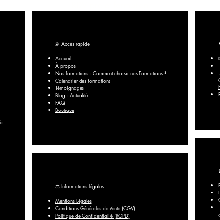
RDV projet formation
🌐
Accès rapide
Accueil
À propos
Nos formations : Comment choisir nos Formations ?
Calendrier des formations
Témoignages
Blog : Actualité
FAQ​
Boutique
 à
⚖️ Informations légales
Mentions Légales
Conditions Générales de Vente (CGV)
Politique de Confidentialité (RGPD)