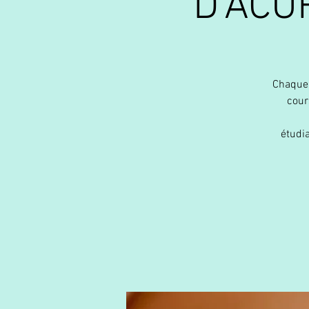
D'ACUP
Chaque 
cour
étudia