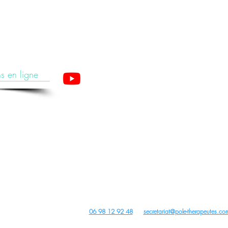
s en ligne
apeutes est un organisme de formation enregistré sous le numéro 28 76 05776 76 aup
(Cet enregistrement ne vaut pas agrément de l’Etat).
ture, PBM Acupuncture non invasive pour non médecins, Auriculothérapie, Photobiomodulation (PBM) e
tions Acupuncture, PBM Acupuncture Non Invasive pour Non Médecins, Auriculothérapie, Photobiomodul
Archives
us droits réservés -
dobe Stock
,
Wix
,
Pixabay
Canva
et
Unsplash
- Site créé avec
Wix
Contact du Centre de Formation :
06 98 12 92 48
ou
secretariat@pole-therapeutes.co