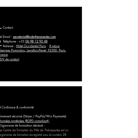
📞 Contact
📧 Email :
secretariat@pole-therapeutes.com
📱 Téléphone : +33
06 98 12 92 48
📍 Adresse :
Hôtel Occidental Paris
-
8 place
Georges Pompidou, Levallois-Perret, 92300, Paris,
France
RDV de contact
🔒 Confiance & conformité
Paiement sécurisé (Stripe / PayPal/Wix Payments)
Données protégées (RGPD compliant)
Organisme de formation déclaré :
Le Centre de Formation du Pôle de Thérapeutes est un
organisme de formation enregistré sous le numéro 28