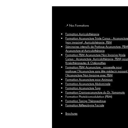
📍
Nos Formations
Formation Auriculothérapie
Formation Acupuncture Triple Cursus : Acupuncture
(non invasive), Auriculohérapie, PBM
Séminaires intensifs de Pratique Acupuncture, PBM
Acupuncture et Auriculothérapie
Formation PBM Acupuncture Non Invasive (triple
Cursus : Acupuncture, Auriculothérapie, PBM) pour
Kinésithérapeutes & Ostéopathes
Formation PBM Acupuncture : passerelle pour
pratiquer l'Acupuncture sans être médecin passant
l'Acupuncture Non Invasive avec PBM
Formation Acupuncture pour Animaux
Formation Acupuncture Abdominale
Formation Acupuncture Tung
Formation Cranioacupuncture du Dr. Yamamoto
Formation Photobiomodulation (PBM)
Formation Taping Thérapeutique
Formation Réflexologie Faciale
Brochures