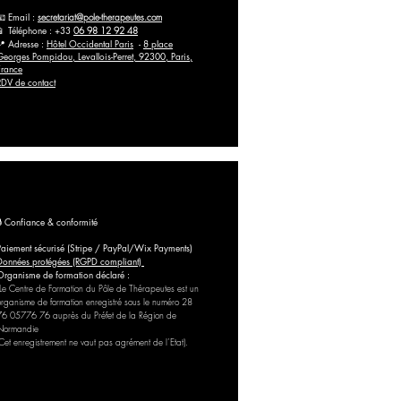
📧 Email :
secretariat@pole-therapeutes.com
📱 Téléphone : +33
06 98 12 92 48
📍 Adresse :
Hôtel Occidental Paris
-
8 place
Georges Pompidou, Levallois-Perret, 92300, Paris,
France
RDV de contact
🔒 Confiance & conformité
Paiement sécurisé (Stripe / PayPal/Wix Payments)
Données protégées (RGPD compliant)
Organisme de formation déclaré :
Le Centre de Formation du Pôle de Thérapeutes est un
organisme de formation enregistré sous le numéro 28
76 05776 76 auprès du Préfet de la Région de
Normandie
(Cet enregistrement ne vaut pas agrément de l’Etat).