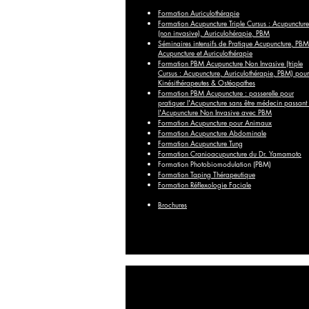
Formation Auriculothérapie
Formation Acupuncture Triple Cursus : Acupuncture
(non invasive), Auriculohérapie, PBM
Séminaires intensifs de Pratique Acupuncture, PBM
Acupuncture et Auriculothérapie
Formation PBM Acupuncture Non Invasive (triple
Cursus : Acupuncture, Auriculothérapie, PBM) pour
Kinésithérapeutes & Ostéopathes
Formation PBM Acupuncture : passerelle pour
pratiquer l'Acupuncture sans être médecin passant
l'Acupuncture Non Invasive avec PBM
Formation Acupuncture pour Animaux
Formation Acupuncture Abdominale
Formation Acupuncture Tung
Formation Cranioacupuncture du Dr. Yamamoto
Formation Photobiomodulation (PBM)
Formation Taping Thérapeutique
Formation Réflexologie Faciale
Brochures