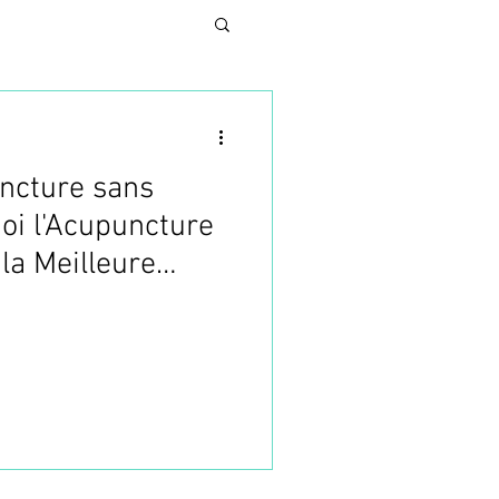
ncture sans
N
uoi l'Acupuncture
la Meilleure
UNG
Reconversion
SES
TURE ESTHETIQUE