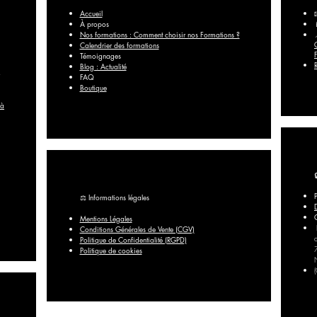
Accueil
À propos
Nos formations : Comment choisir nos Formations ?
Calendrier des formations
Témoignages
Blog : Actualité
FAQ​
Boutique
 à
⚖️ Informations légales
Mentions Légales
Conditions Générales de Vente (CGV)
Politique de Confidentialité (RGPD)
Politique de cookies