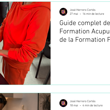
José Herrero Cortés
ANUELLES (TMO
MOXIBUSTION JAPONAISE - OKYU
27 mai
16 min de lecture
Guide complet des
Formation Acupun
ON
FORMATION PBM ACUPUNCTURE
Choisir sa 
de la Formation
en France
José Herrero Cortés
18 mai
4 min de lecture