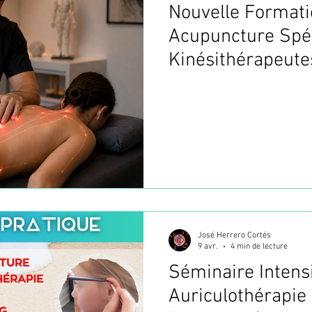
Nouvelle Format
Acupuncture Spé
Kinésithérapeute
à Paris
José Herrero Cortés
9 avr.
4 min de lecture
Séminaire Intens
Auriculothérapie 