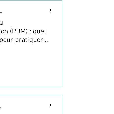
re
ou
on (PBM) : quel
 pour pratiquer
e