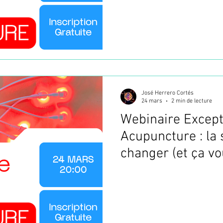
José Herrero Cortés
24 mars
2 min de lecture
Webinaire Except
Acupuncture : la 
changer (et ça v