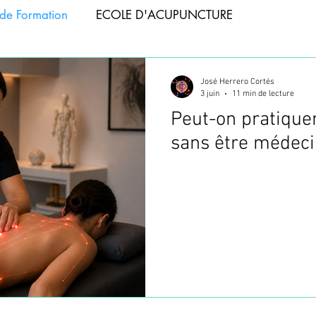
de Formation
ECOLE D'ACUPUNCTURE
APIE
ACUPUNCTURE ANIMAUX
José Herrero Cortés
3 juin
11 min de lecture
Peut-on pratique
 ABDOMINALE
FORMATION PHOTOBIOMODULATIO
sans être médeci
NCTURE
FORMATION TAPING
ACUPUNCTURE T
CUPUNCTURE
WEBINAIRES
FORMATION VENTOU
FORMATION ACUPUNCTURE
FORMATION ACUPUNC