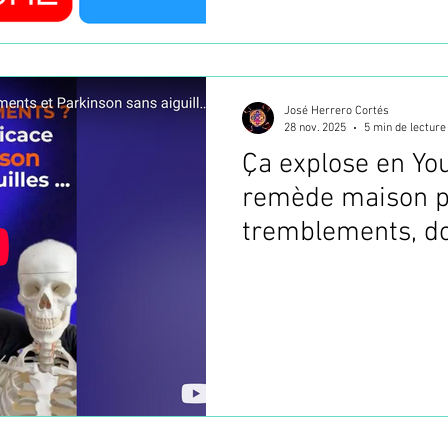
José Herrero Cortés
28 nov. 2025
5 min de lecture
Ça explose en Yo
remède maison p
tremblements, do
Parkinson ! (Poin
faire à la maison 