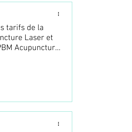
 tarifs de la
cture Laser et
Formation Acupuncture
 PBM Acupuncture