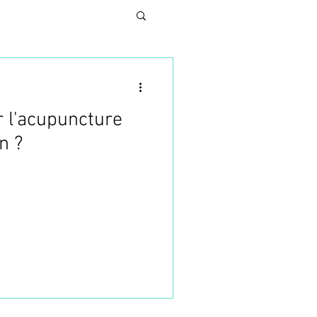
r l'acupuncture
N
n ?
UNG
SES
TURE ESTHETIQUE