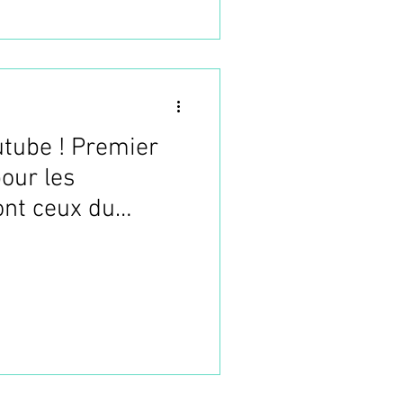
utube ! Premier
our les
nt ceux du
t d'acupuncture à
sans aiguilles)