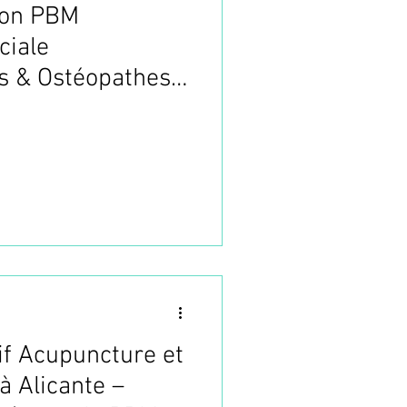
ion PBM
ciale
s & Ostéopathes
if Acupuncture et
à Alicante –