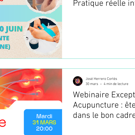
Pratique réelle i
le Taping
José Herrero Cortés
30 mars
4 min de lecture
Webinaire Except
Acupuncture : êt
dans le bon cadr
aujourd’hui ?