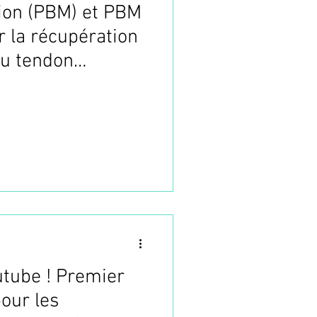
ion (PBM) et PBM
 la récupération
du tendon
utube ! Premier
our les