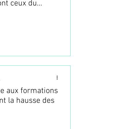
nt ceux du
t d'acupuncture à
sans aiguilles)
e
te aux formations
nt la hausse des