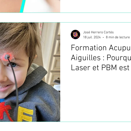
José Herrero Cortés
18 juil. 2024
8 min de lecture
Formation Acupu
Aiguilles : Pourq
Laser et PBM est 
Option pour une 
Professionnelle ?