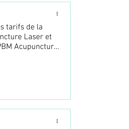
 tarifs de la
cture Laser et
Formation Acupuncture
 PBM Acupuncture