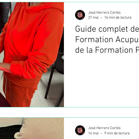
José Herrero Cortés
ANUELLES (TMO
MOXIBUSTION JAPONAISE - OKYU
27 mai
16 min de lecture
Guide complet des
Formation Acupun
ON
FORMATION PBM ACUPUNCTURE
Choisir sa 
de la Formation
en France
José Herrero Cortés
14 mai
9 min de lecture