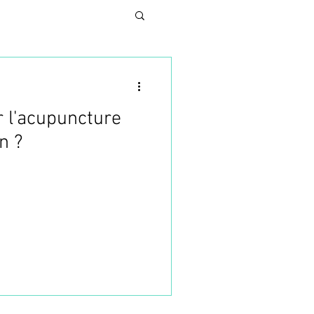
r l'acupuncture
N
n ?
UNG
SES
TURE ESTHETIQUE