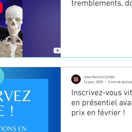
tremblements, do
Parkinson ! (Poin
faire à la maison 
José Herrero Cortés
14 janv. 2025
3 min de lectur
Inscrivez-vous vi
en présentiel ava
prix en février !