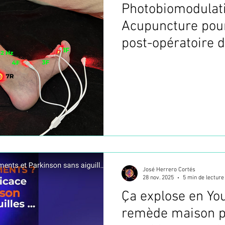
Photobiomodulat
Acupuncture pour
post-opératoire 
d’Achille.
José Herrero Cortés
28 nov. 2025
5 min de lecture
Ça explose en Yo
remède maison p