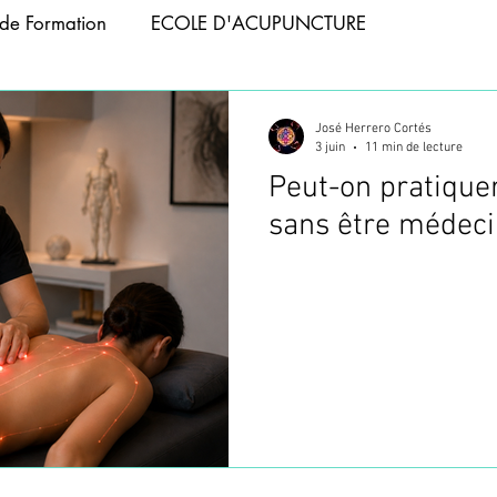
de Formation
ECOLE D'ACUPUNCTURE
APIE
ACUPUNCTURE ANIMAUX
José Herrero Cortés
3 juin
11 min de lecture
Peut-on pratique
 ABDOMINALE
FORMATION PHOTOBIOMODULATIO
sans être médeci
NCTURE
FORMATION TAPING
ACUPUNCTURE T
CUPUNCTURE
WEBINAIRES
FORMATION VENTOU
FORMATION ACUPUNCTURE
FORMATION ACUPUNC