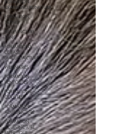
FORMATION
CRANIOACUPUNCTURE
FORMATION
TAPING
ACUPUNCTURE
TUNG
FORMATIONS
DE BASE
D'ACUPUNCTURE
WEBINAIRES
FORMATION
VENTOUSES
FORMATIONS
COURTES
FORMATION
ACUPUNCTURE
FORMATION
ACUPUNCTURE
ESTHETIQUE