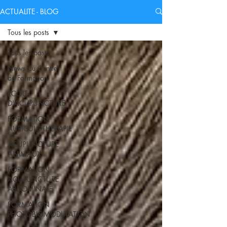
ACTUALITE - BLOG
Tous les posts
Tous les posts
News du Centre
de Formation
ECOLE
D'ACUPUNCTURE
FORMATION
AURICULOTHERAPIE
ACUPUNCTURE
ANIMAUX
FORMATION
ACUPUNCTURE
ABDOMINALE
FORMATION
PHOTOBIOMODULATION