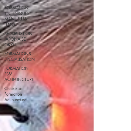
FORMATION
TECHNIQUES
MANUELLES
(TMO
MOXIBUSTION
JAPONAISE -
OKYU
FORMATIONS
SPECIALISATION
FORMATION
PBM
ACUPUNCTURE
Choisir sa
Formation
Acupuncture