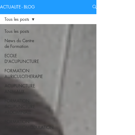
ACTUALITE - BLOG
Tous les posts
Tous les posts
News du Centre
de Formation
ECOLE
D'ACUPUNCTURE
FORMATION
AURICULOTHERAPIE
ACUPUNCTURE
ANIMAUX
FORMATION
ACUPUNCTURE
ABDOMINALE
FORMATION
PHOTOBIOMODULATION