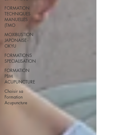
FORMATION
TECHNIQUES
MANUELLES
(TMO
MOXIBUSTION
JAPONAISE -
OKYU
FORMATIONS
SPECIALISATION
FORMATION
PBM
ACUPUNCTURE
Choisir sa
Formation
Acupuncture