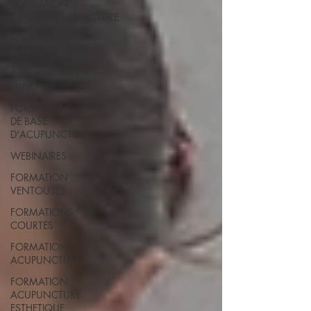
FORMATION
CRANIOACUPUNCTURE
FORMATION
TAPING
ACUPUNCTURE
TUNG
FORMATIONS
DE BASE
D'ACUPUNCTURE
WEBINAIRES
FORMATION
VENTOUSES
FORMATIONS
COURTES
FORMATION
ACUPUNCTURE
FORMATION
ACUPUNCTURE
ESTHETIQUE