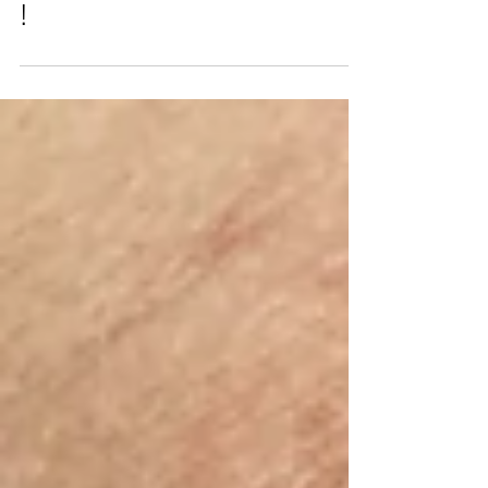
Yamamoto sans aiguilles ?
Comme l'Auriculothérapie
!