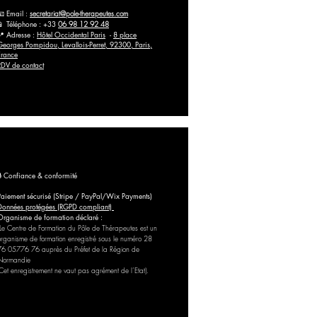
📧 Email :
secretariat@pole-therapeutes.com
📱 Téléphone : +33
06 98 12 92 48
📍 Adresse :
Hôtel Occidental Paris
-
8 place
Georges Pompidou, Levallois-Perret, 92300, Paris,
France
RDV de contact
🔒 Confiance & conformité
Paiement sécurisé (Stripe / PayPal/Wix Payments)
Données protégées (RGPD compliant)
Organisme de formation déclaré :
Le Centre de Formation du Pôle de Thérapeutes est un
organisme de formation enregistré sous le numéro 28
76 05776 76 auprès du Préfet de la Région de
Normandie
(Cet enregistrement ne vaut pas agrément de l’Etat).