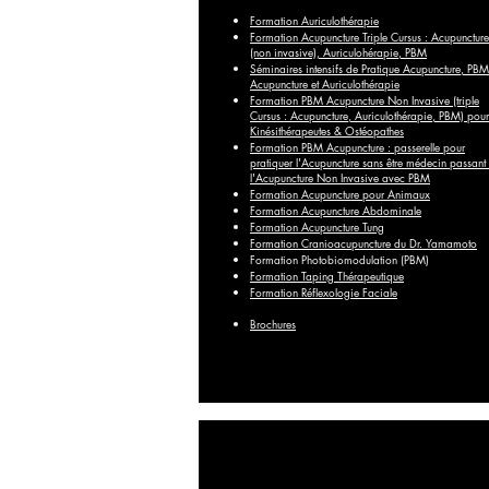
Formation Auriculothérapie
Formation Acupuncture Triple Cursus : Acupuncture
(non invasive), Auriculohérapie, PBM
Séminaires intensifs de Pratique Acupuncture, PBM
Acupuncture et Auriculothérapie
Formation PBM Acupuncture Non Invasive (triple
Cursus : Acupuncture, Auriculothérapie, PBM) pour
Kinésithérapeutes & Ostéopathes
Formation PBM Acupuncture : passerelle pour
pratiquer l'Acupuncture sans être médecin passant
l'Acupuncture Non Invasive avec PBM
Formation Acupuncture pour Animaux
Formation Acupuncture Abdominale
Formation Acupuncture Tung
Formation Cranioacupuncture du Dr. Yamamoto
Formation Photobiomodulation (PBM)
Formation Taping Thérapeutique
Formation Réflexologie Faciale
Brochures