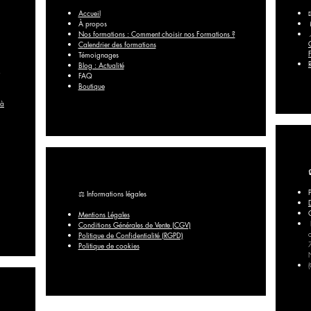
Accueil
À propos
Nos formations : Comment choisir nos Formations ?
Calendrier des formations
Témoignages
Blog : Actualité
FAQ​
Boutique
 à
⚖️ Informations légales
Mentions Légales
Conditions Générales de Vente (CGV)
Politique de Confidentialité (RGPD)
Politique de cookies