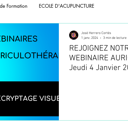
de Formation
ECOLE D'ACUPUNCTURE
APIE
ACUPUNCTURE ANIMAUX
José Herrero Cortés
1 janv. 2024
3 min de lecture
REJOIGNEZ NOT
 ABDOMINALE
FORMATION PHOTOBIOMODULATIO
WEBINAIRE AURI
Jeudi 4 Janvier 
NCTURE
FORMATION TAPING
ACUPUNCTURE T
CUPUNCTURE
WEBINAIRES
FORMATION VENTOU
FORMATION ACUPUNCTURE
FORMATION ACUPUNC