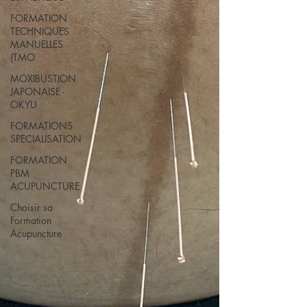
FORMATION
TECHNIQUES
MANUELLES
(TMO
MOXIBUSTION
JAPONAISE -
OKYU
FORMATIONS
SPECIALISATION
FORMATION
PBM
ACUPUNCTURE
Choisir sa
Formation
Acupuncture