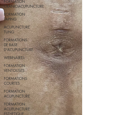
FORMATION
CRANIOACUPUNCTURE
FORMATION
TAPING
ACUPUNCTURE
TUNG
FORMATIONS
DE BASE
D'ACUPUNCTURE
WEBINAIRES
FORMATION
VENTOUSES
FORMATIONS
COURTES
FORMATION
ACUPUNCTURE
FORMATION
ACUPUNCTURE
ESTHETIQUE