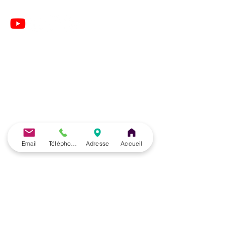
Le Centre de Formation du Pôle de Thérapeutes est
un organisme de formation enregistré sous le
numéro
28 76 05776 76
auprès du Préfet de la
Région de Normandie
(Cet enregistrement ne vaut pas agrément de l’Etat).
🎓 Formations du Pôle de Thérapeutes | Formation
Email
Téléphone
Adresse
Accueil
Acupuncture, PBM Acupuncture non invasive pour
non médecins, Auriculothérapie, Photobiomodulation
(PBM) et Taping à Paris (France), Belgique et en
ligne
Formations du Pôle de Thérapeutes | Découvrez nos
formations Acupuncture, PBM Acupuncture Non
Invasive pour Non Médecins, Auriculothérapie,