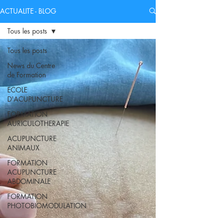
ACTUALITE - BLOG
Tous les posts
Tous les posts
News du Centre
de Formation
ECOLE
D'ACUPUNCTURE
FORMATION
AURICULOTHERAPIE
ACUPUNCTURE
ANIMAUX
FORMATION
ACUPUNCTURE
ABDOMINALE
FORMATION
PHOTOBIOMODULATION