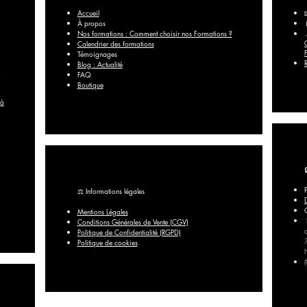
Accueil
À propos
Nos formations : Comment choisir nos Formations ?
Calendrier des formations
Témoignages
Blog : Actualité
FAQ​
Boutique
 à
⚖️ Informations légales
Mentions Légales
Conditions Générales de Vente (CGV)
Politique de Confidentialité (RGPD)
Politique de cookies