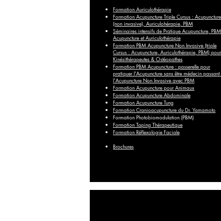
Formation Auriculothérapie
Formation Acupuncture Triple Cursus : Acupuncture
(non invasive), Auriculohérapie, PBM
Séminaires intensifs de Pratique Acupuncture, PBM
Acupuncture et Auriculothérapie
Formation PBM Acupuncture Non Invasive (triple
Cursus : Acupuncture, Auriculothérapie, PBM) pour
Kinésithérapeutes & Ostéopathes
Formation PBM Acupuncture : passerelle pour
pratiquer l'Acupuncture sans être médecin passant
l'Acupuncture Non Invasive avec PBM
Formation Acupuncture pour Animaux
Formation Acupuncture Abdominale
Formation Acupuncture Tung
Formation Cranioacupuncture du Dr. Yamamoto
Formation Photobiomodulation (PBM)
Formation Taping Thérapeutique
Formation Réflexologie Faciale
Brochures