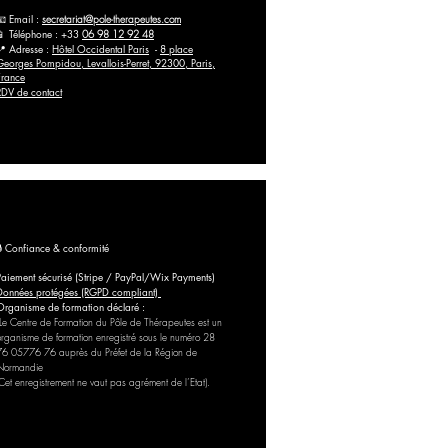
📧 Email :
secretariat@pole-therapeutes.com
📱 Téléphone : +33
06 98 12 92 48
📍 Adresse :
Hôtel Occidental Paris
-
8 place
Georges Pompidou, Levallois-Perret, 92300, Paris,
France
RDV de contact
🔒 Confiance & conformité
Paiement sécurisé (Stripe / PayPal/Wix Payments)
Données protégées (RGPD compliant)
Organisme de formation déclaré :
Le Centre de Formation du Pôle de Thérapeutes est un
organisme de formation enregistré sous le numéro 28
76 05776 76 auprès du Préfet de la Région de
Normandie
(Cet enregistrement ne vaut pas agrément de l’Etat).