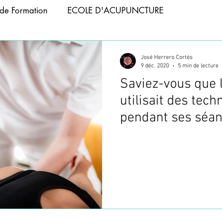
de Formation
ECOLE D'ACUPUNCTURE
APIE
ACUPUNCTURE ANIMAUX
José Herrero Cortés
9 déc. 2020
5 min de lecture
Saviez-vous que 
 ABDOMINALE
FORMATION PHOTOBIOMODULATIO
utilisait des tec
pendant ses séa
NCTURE
FORMATION TAPING
ACUPUNCTURE T
d'acupuncture ?
CUPUNCTURE
WEBINAIRES
FORMATION VENTOU
FORMATION ACUPUNCTURE
FORMATION ACUPUNC