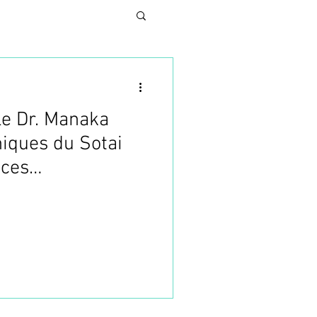
le Dr. Manaka
N
hniques du Sotai
nces
UNG
SES
TURE ESTHETIQUE