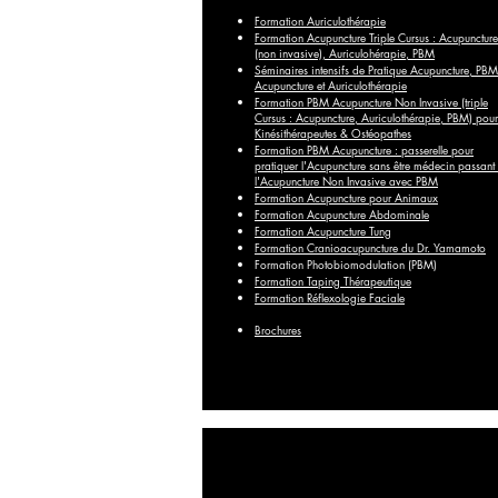
Formation Auriculothérapie
Formation Acupuncture Triple Cursus : Acupuncture
(non invasive), Auriculohérapie, PBM
Séminaires intensifs de Pratique Acupuncture, PBM
Acupuncture et Auriculothérapie
Formation PBM Acupuncture Non Invasive (triple
Cursus : Acupuncture, Auriculothérapie, PBM) pour
Kinésithérapeutes & Ostéopathes
Formation PBM Acupuncture : passerelle pour
pratiquer l'Acupuncture sans être médecin passant
l'Acupuncture Non Invasive avec PBM
Formation Acupuncture pour Animaux
Formation Acupuncture Abdominale
Formation Acupuncture Tung
Formation Cranioacupuncture du Dr. Yamamoto
Formation Photobiomodulation (PBM)
Formation Taping Thérapeutique
Formation Réflexologie Faciale
Brochures