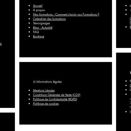
Accueil
À propos
Nos formations : Comment choisir nos Formations ?
Calendrier des formations
Témoignages
Blog : Actualité
FAQ​
Boutique
 à
⚖️ Informations légales
Mentions Légales
Conditions Générales de Vente (CGV)
Politique de Confidentialité (RGPD)
Politique de cookies