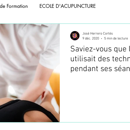
de Formation
ECOLE D'ACUPUNCTURE
APIE
ACUPUNCTURE ANIMAUX
José Herrero Cortés
9 déc. 2020
5 min de lecture
Saviez-vous que 
 ABDOMINALE
FORMATION PHOTOBIOMODULATIO
utilisait des tec
pendant ses séa
NCTURE
FORMATION TAPING
ACUPUNCTURE T
d'acupuncture ?
CUPUNCTURE
WEBINAIRES
FORMATION VENTOU
FORMATION ACUPUNCTURE
FORMATION ACUPUNC