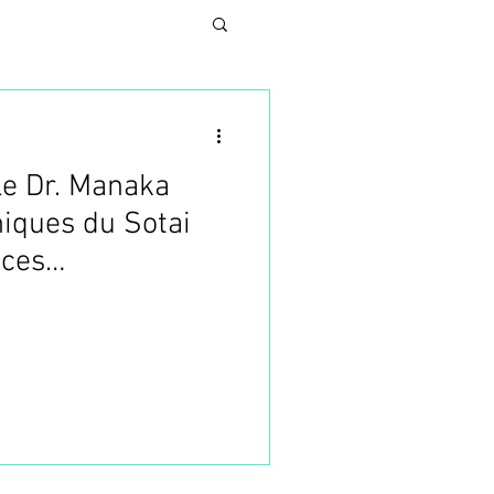
le Dr. Manaka
N
hniques du Sotai
nces
UNG
SES
TURE ESTHETIQUE