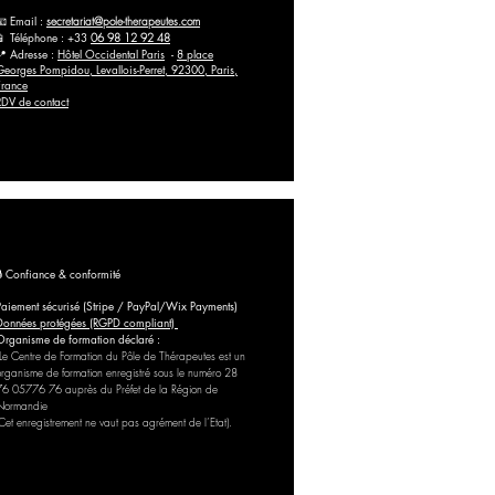
📧 Email :
secretariat@pole-therapeutes.com
📱 Téléphone : +33
06 98 12 92 48
📍 Adresse :
Hôtel Occidental Paris
-
8 place
Georges Pompidou, Levallois-Perret, 92300, Paris,
France
RDV de contact
🔒 Confiance & conformité
Paiement sécurisé (Stripe / PayPal/Wix Payments)
Données protégées (RGPD compliant)
Organisme de formation déclaré :
Le Centre de Formation du Pôle de Thérapeutes est un
organisme de formation enregistré sous le numéro 28
76 05776 76 auprès du Préfet de la Région de
Normandie
(Cet enregistrement ne vaut pas agrément de l’Etat).