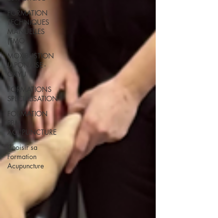
FORMATION
TECHNIQUES
MANUELLES
(TMO
MOXIBUSTION
JAPONAISE -
OKYU
FORMATIONS
SPECIALISATION
FORMATION
PBM
ACUPUNCTURE
Choisir sa
Formation
Acupuncture