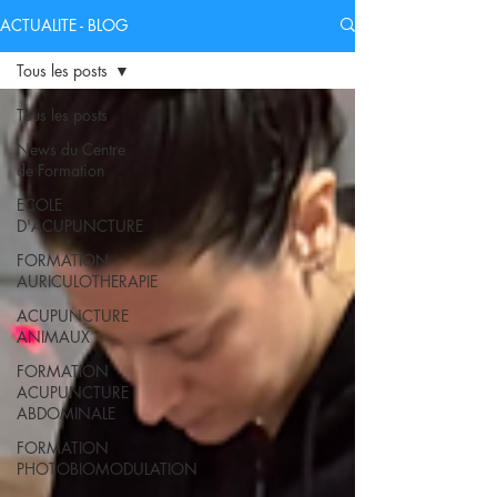
ACTUALITE - BLOG
Tous les posts
Tous les posts
News du Centre
de Formation
ECOLE
D'ACUPUNCTURE
FORMATION
AURICULOTHERAPIE
ACUPUNCTURE
ANIMAUX
FORMATION
ACUPUNCTURE
ABDOMINALE
FORMATION
PHOTOBIOMODULATION