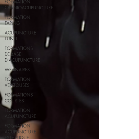
FORMATION
CRANIOACUPUNCTURE
FORMATION
TAPING
ACUPUNCTURE
TUNG
FORMATIONS
DE BASE
D'ACUPUNCTURE
WEBINAIRES
FORMATION
VENTOUSES
FORMATIONS
COURTES
FORMATION
ACUPUNCTURE
FORMATION
ACUPUNCTURE
ESTHETIQUE