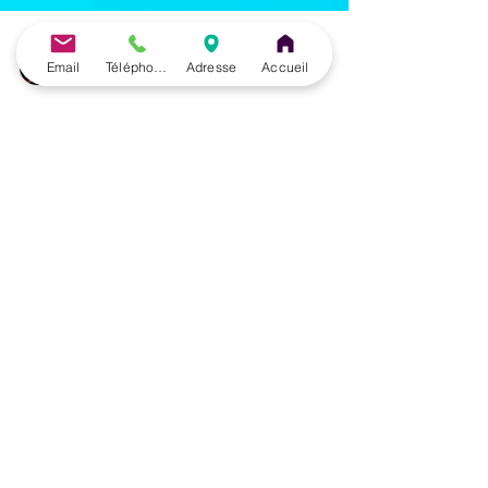
Email
Téléphone
Adresse
Accueil
José Herrero Cortés
11 janv. 2024
45 min de lecture
L'Art de la Perception en
Auriculothérapie - Bilan
Auriculaire Avancé.
Synthèse du Webinaire
Auriculothérapie
"Décryptage visuel, Bilan
Auriculaire Avancé" -
Formation