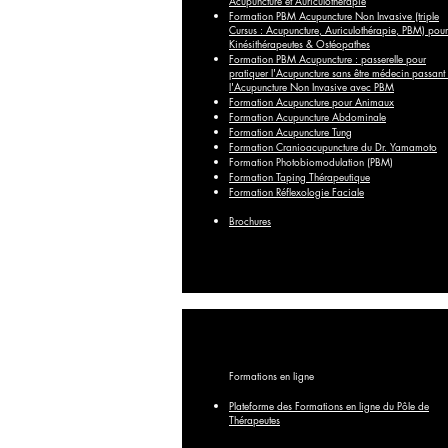
Acupuncture et Auriculothérapie
Formation PBM Acupuncture Non Invasive (triple
Cursus : Acupuncture, Auriculothérapie, PBM) pour
Kinésithérapeutes & Ostéopathes
Formation PBM Acupuncture : passerelle pour
pratiquer l'Acupuncture sans être médecin passant
l'Acupuncture Non Invasive avec PBM
Formation Acupuncture pour Animaux
Formation Acupuncture Abdominale
Formation Acupuncture Tung
Formation Cranioacupuncture du Dr. Yamamoto
Formation Photobiomodulation (PBM)
Formation Taping Thérapeutique
Formation Réflexologie Faciale
Brochures
Formations en ligne
Plateforme des Formations en ligne du
Pôle
de
Thérapeutes