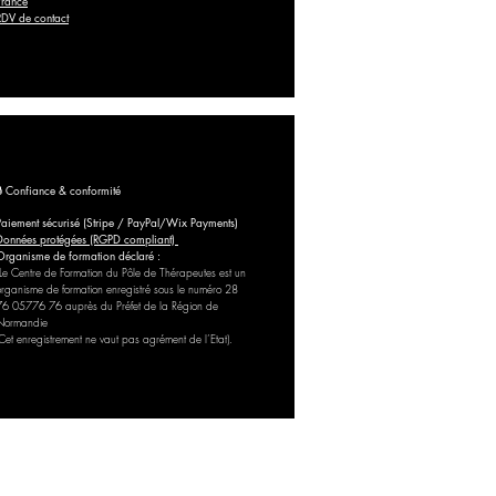
France
RDV de contact
🔒 Confiance & conformité
Paiement sécurisé (Stripe / PayPal/Wix Payments)
Données protégées (RGPD compliant)
Organisme de formation déclaré :
Le Centre de Formation du Pôle de Thérapeutes est un
organisme de formation enregistré sous le numéro 28
76 05776 76 auprès du Préfet de la Région de
Normandie
(Cet enregistrement ne vaut pas agrément de l’Etat).