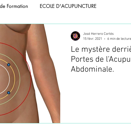
de Formation
ECOLE D'ACUPUNCTURE
APIE
ACUPUNCTURE ANIMAUX
José Herrero Cortés
15 févr. 2021
6 min de lectur
Le mystère derri
 ABDOMINALE
FORMATION PHOTOBIOMODULATIO
Portes de l'Acup
Abdominale.
NCTURE
FORMATION TAPING
ACUPUNCTURE T
CUPUNCTURE
WEBINAIRES
FORMATION VENTOU
FORMATION ACUPUNCTURE
FORMATION ACUPUNC