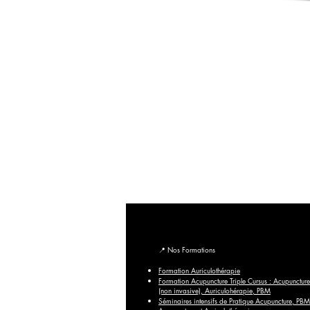
Le Centre de Formation du Pôle de Thér
🎓 Formations du Pôle de Thérapeutes | Formation Acupunc
Formations du Pôle de Thérapeutes | Découvrez nos forma
maintenant pour booster votre carrière.
© 2018-2026 Centre de Formation Pôle de Thérapeutes – To
Crédit photo : Images du Pôle de Thérapeutes,
A
📍
Nos Formations
Formation Auriculothérapie
Formation Acupuncture Triple Cursus : Acupuncture
(non invasive), Auriculohérapie, PBM
Séminaires intensifs de Pratique Acupuncture, PBM