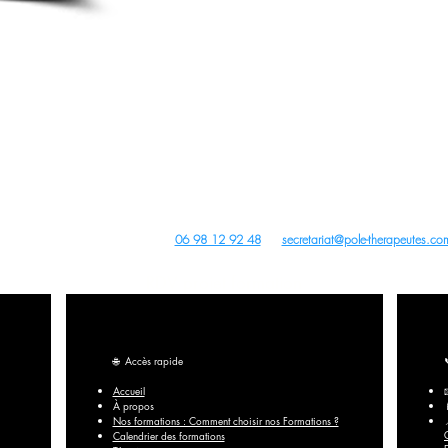
apeutes est un organisme de formation enregistré sous le numéro 28 76 05776 76 aup
(Cet enregistrement ne vaut pas agrément de l’Etat).
ture, PBM Acupuncture non invasive pour non médecins, Auriculothérapie, Photobiomodulation (PBM) e
tions Acupuncture, PBM Acupuncture Non Invasive pour Non Médecins, Auriculothérapie, Photobiomodul
Archives
us droits réservés -
dobe Stock
,
Wix
,
Pixabay
Canva
et
Unsplash
- Site créé avec
Wix
Contact du Centre de Formation :
06 98 12 92 48
ou
secretariat@pole-therapeutes.co
RDV projet formation
🌐
Accès rapide
Accueil
À propos
Nos formations : Comment choisir nos Formations ?
Calendrier des formations