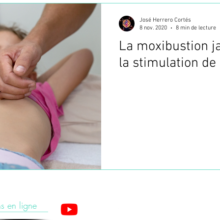
José Herrero Cortés
ANUELLES (TMO
MOXIBUSTION JAPONAISE - OKYU
8 nov. 2020
8 min de lecture
La moxibustion j
la stimulation de
ON
FORMATION PBM ACUPUNCTURE
Choisir sa 
s en ligne