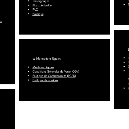
Témoignages
Blog : Actualité
FAQ​
Boutique
 à
⚖️ Informations légales
Mentions Légales
Conditions Générales de Vente (CGV)
Politique de Confidentialité (RGPD)
Politique de cookies