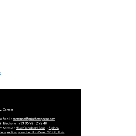
rès du Préfet de la Région de Normandie
t Taping à Paris (France), Belgique et en ligne
ation (PBM) et Taping à Paris. Inscrivez-vous dès
m
📞 Contact
📧 Email :
secretariat@pole-therapeutes.com
📱 Téléphone : +33
06 98 12 92 48
📍 Adresse :
Hôtel Occidental Paris
-
8 place
Georges Pompidou, Levallois-Perret, 92300, Paris,