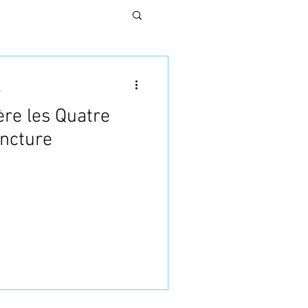
e
ère les Quatre
N
uncture
UNG
SES
TURE ESTHETIQUE