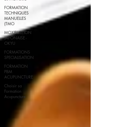
FORMATION
TECHNIQUES
MANUELLES
(TMO
MOXIBUSTION
JAPONAISE -
OKYU
FORMATIONS
SPECIALISATION
FORMATION
PBM
ACUPUNCTURE
Choisir sa
Formation
Acupuncture