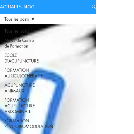
ACTUALITE - BLOG
Tous les posts
Tous les posts
News du Centre
de Formation
ECOLE
D'ACUPUNCTURE
FORMATION
AURICULOTHERAPIE
ACUPUNCTURE
ANIMAUX
FORMATION
ACUPUNCTURE
ABDOMINALE
FORMATION
PHOTOBIOMODULATION