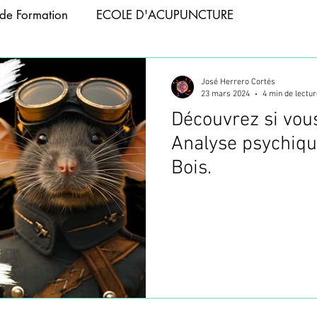
de Formation
ECOLE D'ACUPUNCTURE
APIE
ACUPUNCTURE ANIMAUX
José Herrero Cortés
23 mars 2024
4 min de lectur
Découvrez si vous
 ABDOMINALE
FORMATION PHOTOBIOMODULATIO
Analyse psychiqu
Bois.
NCTURE
FORMATION TAPING
ACUPUNCTURE T
CUPUNCTURE
WEBINAIRES
FORMATION VENTOU
FORMATION ACUPUNCTURE
FORMATION ACUPUNC