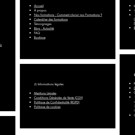
Accueil
À propos
Nos formations : Comment choisir nos Formations ?
Calendrier des formations
Témoignages
Blog : Actualité
FAQ​
Boutique
 à
⚖️ Informations légales
Mentions Légales
Conditions Générales de Vente (CGV)
Politique de Confidentialité (RGPD)
Politique de cookies