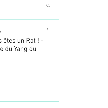
e
 êtes un Rat ! -
N
e du Yang du
UNG
SES
TURE ESTHETIQUE