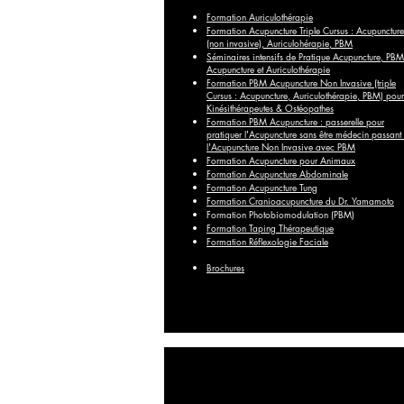
Formation Auriculothérapie
Formation Acupuncture Triple Cursus : Acupuncture
(non invasive), Auriculohérapie, PBM
Séminaires intensifs de Pratique Acupuncture, PBM
Acupuncture et Auriculothérapie
Formation PBM Acupuncture Non Invasive (triple
Cursus : Acupuncture, Auriculothérapie, PBM) pour
Kinésithérapeutes & Ostéopathes
Formation PBM Acupuncture : passerelle pour
pratiquer l'Acupuncture sans être médecin passant
l'Acupuncture Non Invasive avec PBM
Formation Acupuncture pour Animaux
Formation Acupuncture Abdominale
Formation Acupuncture Tung
Formation Cranioacupuncture du Dr. Yamamoto
Formation Photobiomodulation (PBM)
Formation Taping Thérapeutique
Formation Réflexologie Faciale
Brochures