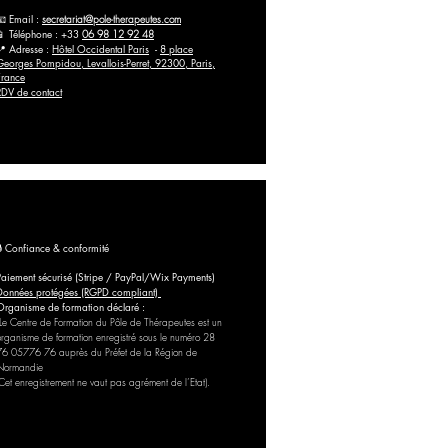
📧 Email :
secretariat@pole-therapeutes.com
📱 Téléphone : +33
06 98 12 92 48
📍 Adresse :
Hôtel Occidental Paris
-
8 place
Georges Pompidou, Levallois-Perret, 92300, Paris,
France
RDV de contact
🔒 Confiance & conformité
Paiement sécurisé (Stripe / PayPal/Wix Payments)
Données protégées (RGPD compliant)
Organisme de formation déclaré :
Le Centre de Formation du Pôle de Thérapeutes est un
organisme de formation enregistré sous le numéro 28
76 05776 76 auprès du Préfet de la Région de
Normandie
(Cet enregistrement ne vaut pas agrément de l’Etat).