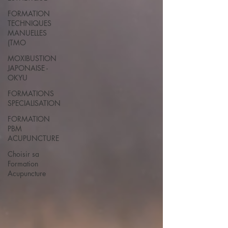
FORMATION
TECHNIQUES
MANUELLES
(TMO
MOXIBUSTION
JAPONAISE -
OKYU
FORMATIONS
SPECIALISATION
FORMATION
PBM
ACUPUNCTURE
Choisir sa
Formation
Acupuncture