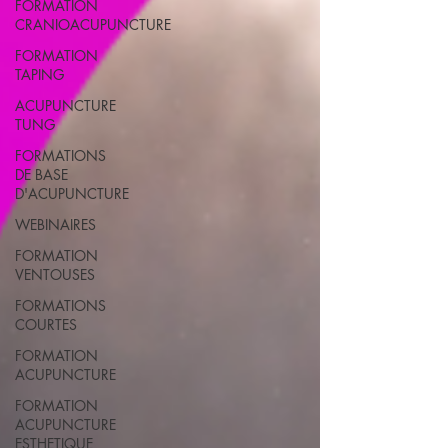
FORMATION
CRANIOACUPUNCTURE
FORMATION
TAPING
ACUPUNCTURE
TUNG
FORMATIONS
DE BASE
D'ACUPUNCTURE
WEBINAIRES
FORMATION
VENTOUSES
FORMATIONS
COURTES
FORMATION
ACUPUNCTURE
FORMATION
ACUPUNCTURE
ESTHETIQUE