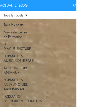
ACTUALITE - BLOG
Tous les posts
Tous les posts
News du Centre
de Formation
ECOLE
D'ACUPUNCTURE
FORMATION
AURICULOTHERAPIE
ACUPUNCTURE
ANIMAUX
FORMATION
ACUPUNCTURE
ABDOMINALE
FORMATION
PHOTOBIOMODULATION