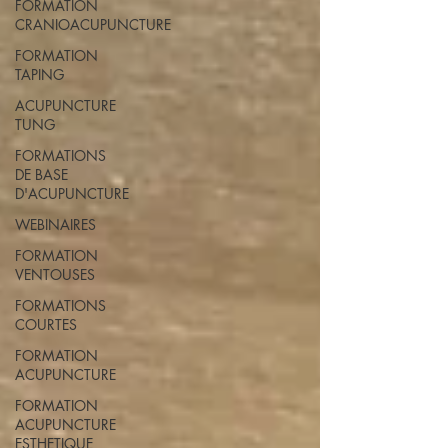
FORMATION
CRANIOACUPUNCTURE
FORMATION
TAPING
ACUPUNCTURE
TUNG
FORMATIONS
DE BASE
D'ACUPUNCTURE
WEBINAIRES
FORMATION
VENTOUSES
FORMATIONS
COURTES
FORMATION
ACUPUNCTURE
FORMATION
ACUPUNCTURE
ESTHETIQUE