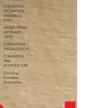
FORMATION
TECHNIQUES
MANUELLES
(TMO
MOXIBUSTION
JAPONAISE -
OKYU
FORMATIONS
SPECIALISATION
FORMATION
PBM
ACUPUNCTURE
Choisir sa
Formation
Acupuncture