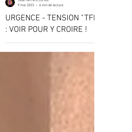
José Herrero Cortés
9 mai 2023
6 min de lecture
URGENCE - TENSION "TFL"
: VOIR POUR Y CROIRE !