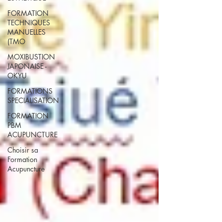
FORMATION
TECHNIQUES
MANUELLES
(TMO
MOXIBUSTION
JAPONAISE -
OKYU
FORMATIONS
SPECIALISATION
FORMATION
PBM
ACUPUNCTURE
Choisir sa
Formation
Acupuncture