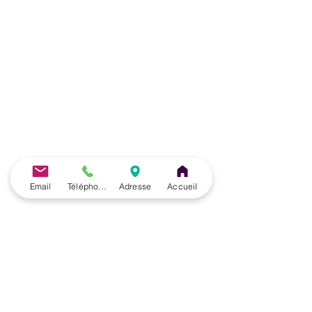
Email
Téléphone
Adresse
Accueil
José Herrero Cortés
30 nov. 2020
8 min de lecture