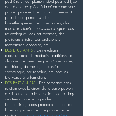
peut être un complément idéal pour tout type
de thérapeutes grâce à la détente que vous
pouvez procurer. C'est un outil intéressant
pour des acupuncteurs, des
kinésithérapeutes, des ostéopathes, des
masseurs bien-être, des sophrologues, des
réflexologues, des naturopathes, des
praticiens shiatsu, des praticiens en
moxibustion japonaise, etc.
DES ÉTUDIANTS
: Des étudiants
d'acupuncture, de médecine traditionnelle
chinoise, de kinésithérapie, d'ostéopathie,
de shiatsu, de massages bien-être,
sophrologie, naturopathie, etc. sont les
bienvenus à la formation.
DES PARTICULIERS
: Des personnes sans
relation avec le circuit de la santé peuvent
aussi participer à la formation pour soulager
des tensions de leurs proches.
L'apprentissage des protocoles est facile et
la technique ne comporte pas de risques
particuliers.
Des "drapeaux rouges" sont