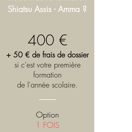
Shiatsu Assis - Amma ?
400 €
+ 50 € de frais de dossier
si c'est votre première
formation
de l'année scolaire.
Option
1 FOIS