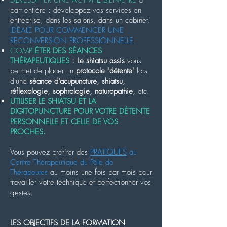
D
É
VELOPPER UNE ACTIVIT
É
BIEN-ÊTRE
à
part entière : développez vos services en
entreprise, dans les salons, dans un cabinet.
ID
É
ALE POUR COMMENCER UNE
RECONVERSION PROFESSIONNELLE.
COMPL
ÉTER DES SÉANCES
THÉRAPEUTIQUES
: Le shiatsu assis
vous
permet de placer un
protocole "détente"
lors
d'une
séance d'acupuncture, shiatsu,
réflexologie, sophrologie, naturopathie,
etc.
UTILISER LE SHIATSU ET LA
DIGITOPUNCTURE POUR VOTRE DÉTENTE
PERSONNELLE ET CELLE DE VOS
PROCHES.
Vous pouvez profiter des
PRATIQUES
au
Centre Thérapeutique du Pôle de
Thérapeutes
au moins une fois par mois pour
travailler votre technique et perfectionner vos
gestes.
LES OBJECTIFS DE LA FORMATION