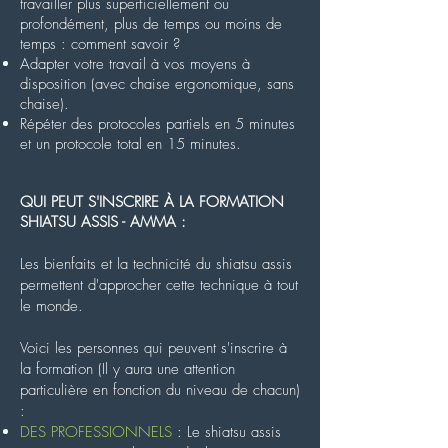
travailler plus superficiellement ou
profondément, plus de temps ou moins de
temps : comment savoir ?
Adapter votre travail à vos moyens à
disposition
(avec chaise ergonomique, sans
chaise).
Répéter des protocoles partiels en 5 minutes
et un protocole total en 15 minutes.
QUI PEUT S'INSCRIRE À LA FORMATION
SHIATSU ASSIS - AMMA :
Les bienfaits et la technicité du shiatsu assis
permettent d'approcher cette technique à tout
le monde.
Voici les personnes qui peuvent s'inscrire à
la formation (Il y aura une attention
particulière en fonction du niveau de chacun)
:
DES PROFESSIONNELS
: Le shiatsu assis