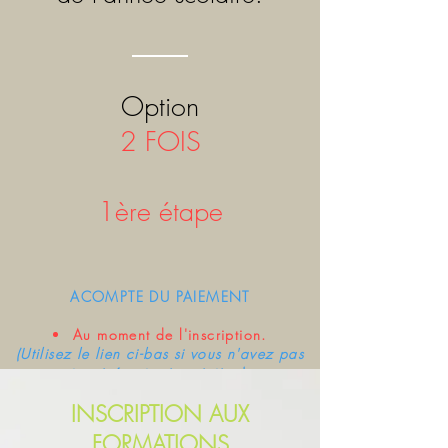
Option
2 FOIS
1ère étape
ACOMPTE DU PAIEMENT
Au moment de l'inscription.
(Utilisez le lien ci-bas si vous n'avez pas
terminé votre inscription).
INSCRIPTION AUX
RETOUR AUX INSCRIPTIONS
FORMATIONS