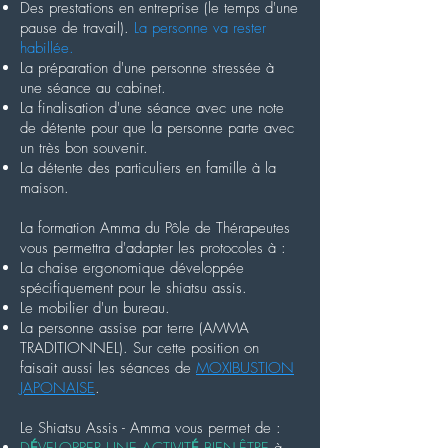
Des prestations en entreprise (le temps d'une
pause de travail).
La personne va rester
habillée.
La préparation d'une personne stressée à
une séance au cabinet.
La finalisation d'une séance
avec une note
de détente pour que la personne parte avec
un très bon souvenir.
La détente des particuliers en famille à la
maison.
La
formation Amma du Pôle de Thérapeutes
vous permettra d'adapter les protocoles à :
La
chaise ergonomique développée
spécifiquement pour le shiatsu assis
.
Le mobilier d'un bureau.
La personne assise par terre (
AMMA
TRADITIONNEL
). Sur cette position on
faisait aussi les séances de
MOXIBUSTION
JAPONAISE
.
Le Shiatsu Assis - Amma vous permet de :