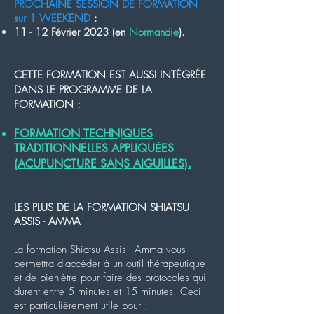
PROCHAINE SESSION DE FORMATION
sur 1 WEEKEND
:
11 - 12 Février 2023 (en
Normandie
).
CETTE FORMATION EST AUSSI INTÉGRÉE
DANS LE PROGRAMME DE LA
FORMATION :
FORMATION TECHNIQUES
TRADITIONNELLES APPLIQU
ES
É
(ACUPUNCTURE SANS AIGUILLES).
LES PLUS DE LA FORMATION SHIATSU
ASSIS - AMMA
La formation Shiatsu Assis - Amma
vous
permettra d'accéder à un
outil thérapeutique
et de bien-être
pour faire
des protocoles qui
durent entre 5 minutes et 15 minutes.
Ceci
est particulièrement utile pour
: