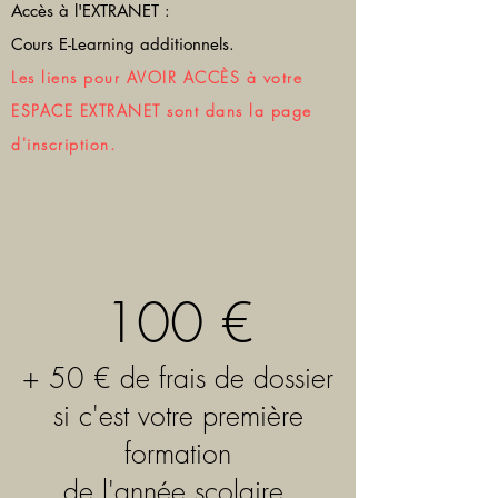
Accès à l'EXTRANET :
Cours E-Learning additionnels.​
Les liens pour AVOIR ACCÈS à votre
ESPACE EXTRANET sont dans la page
d'inscription.
100 €
+ 50 € de frais de dossier
si c'est votre première
formation
de l'année scolaire.