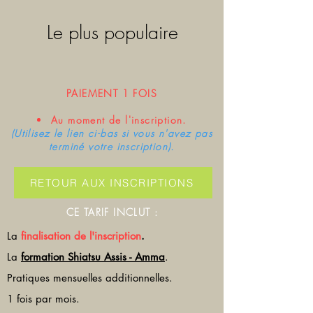
Le plus populaire
PAIEMENT 1 FOIS
Au moment de l'inscription.
(Utilisez le lien ci-bas si vous n'avez pas
terminé votre inscription).
RETOUR AUX INSCRIPTIONS
CE TARIF INCLUT :
La
finalisation de l'inscription
.
La
formation Shiatsu Assis - Amma
.
Pratiques mensuelles additionnelles.
1 fois par mois.​