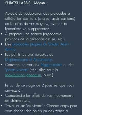
SHIATSU ASSIS - AMMA :
Au-delà de l'adaptation des protocoles à
différentes positions (chaise, assis par terre)
en fonction de vos moyens, avec cette
formations vous apprendrez :
À préparer une séance (ergonomie,
positions de la personne assise, etc.).
Des
protocoles propres du Shiatsu Assis -
Amma
.
Les points les plus notables de
Digitopuncture et Acupression
.
Comment trouver des
Trigger points
ou des
"points vivants"
(très utiles pour la
Moxibustion Japonaise
, p.ex.).
Le but de ce stage de 2 jours est que vous
arriviez à :
Comprendre les effets de vos mouvements
de shiatsu assis
.
Travailler sur "du vivant" :
Chaque corps peut
vous donner des points ou des zones à