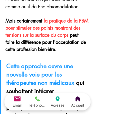
comme outil de Photobiomodulation.
Mais certainement 
la pratique de la PBM 
pour stimuler des points montrant des 
tensions sur la surface du corps
 peut 
faire la différence pour l'acceptation de 
cette profession bien-être.
Cette approche ouvre une 
nouvelle voie pour les 
thérapeutes non médicaux
 qui 
souhaitent intégrer 
l’acupuncture dans leur 
Email
Téléphone
Adresse
Accueil
pratique : kinésithérapeutes, 
ostéopathes, naturopathes, 
réflexologues, des acupuncteurs 
voulant passer à une pratique 