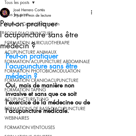
Tous les posts
José Herrero Cortés
Tous les posts
3 juin
11 min de lecture
Peut-on pratiquer
News du Centre de Formation
l'acupuncture sans être
ECOLE D'ACUPUNCTURE
FORMATION AURICULOTHERAPIE
médecin ?
ACUPUNCTURE ANIMAUX
Peut-on pratiquer 
FORMATION ACUPUNCTURE ABDOMINALE
l'acupuncture sans être 
FORMATION PHOTOBIOMODULATION
médecin ?
FORMATION CRANIOACUPUNCTURE
Oui, mais de manière non 
FORMATION TAPING
invasive et sans que ce soit 
ACUPUNCTURE TUNG
l'exercice de la médecine ou de 
FORMATIONS DE BASE D'ACUPUNCTURE
l'acupuncture médicale.
WEBINAIRES
FORMATION VENTOUSES