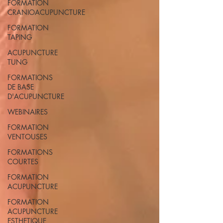
FORMATION
CRANIOACUPUNCTURE
FORMATION
TAPING
ACUPUNCTURE
TUNG
FORMATIONS
DE BASE
D'ACUPUNCTURE
WEBINAIRES
FORMATION
VENTOUSES
FORMATIONS
COURTES
FORMATION
ACUPUNCTURE
FORMATION
ACUPUNCTURE
ESTHETIQUE