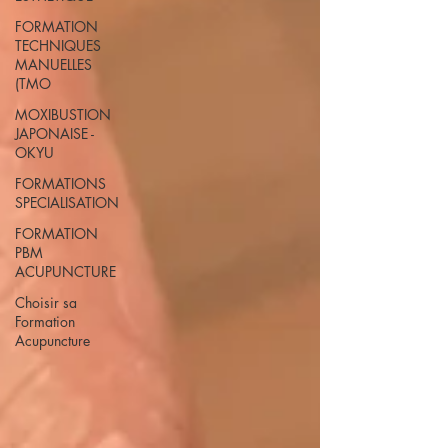
FORMATION
TECHNIQUES
MANUELLES
(TMO
MOXIBUSTION
JAPONAISE -
OKYU
FORMATIONS
SPECIALISATION
FORMATION
PBM
ACUPUNCTURE
Choisir sa
Formation
Acupuncture