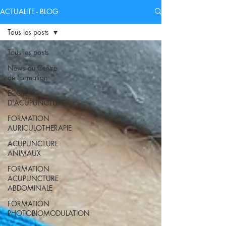
ACTUALITE - BLOG
Tous les posts
Tous les posts
News du Centre
de Formation
ECOLE
D'ACUPUNCTURE
FORMATION
AURICULOTHERAPIE
ACUPUNCTURE
ANIMAUX
FORMATION
ACUPUNCTURE
ABDOMINALE
FORMATION
PHOTOBIOMODULATION