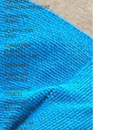
FORMATION
CRANIOACUPUNCTURE
FORMATION
TAPING
ACUPUNCTURE
TUNG
FORMATIONS
DE BASE
D'ACUPUNCTURE
WEBINAIRES
FORMATION
VENTOUSES
FORMATIONS
COURTES
FORMATION
ACUPUNCTURE
FORMATION
ACUPUNCTURE
ESTHETIQUE