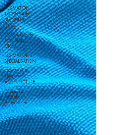
FORMATION
TECHNIQUES
MANUELLES
(TMO
MOXIBUSTION
JAPONAISE -
OKYU
FORMATIONS
SPECIALISATION
FORMATION
PBM
ACUPUNCTURE
Choisir sa
Formation
Acupuncture