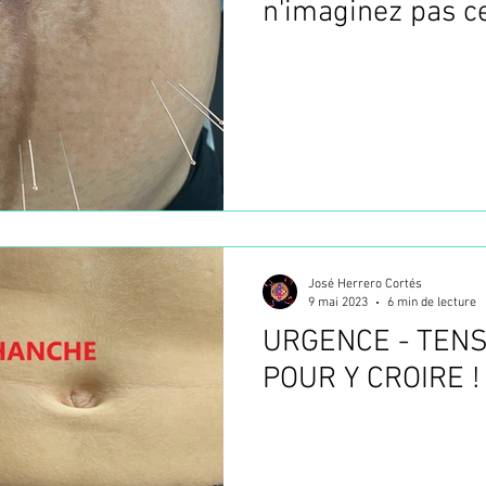
n'imaginez pas ce
la fin !
José Herrero Cortés
9 mai 2023
6 min de lecture
URGENCE - TENSI
POUR Y CROIRE !