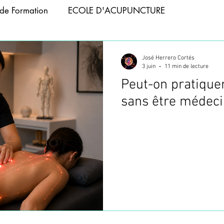
de Formation
ECOLE D'ACUPUNCTURE
APIE
ACUPUNCTURE ANIMAUX
José Herrero Cortés
3 juin
11 min de lecture
Peut-on pratique
 ABDOMINALE
FORMATION PHOTOBIOMODULATIO
sans être médeci
NCTURE
FORMATION TAPING
ACUPUNCTURE T
CUPUNCTURE
WEBINAIRES
FORMATION VENTOU
FORMATION ACUPUNCTURE
FORMATION ACUPUNC