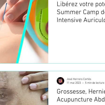
Libérez votre pote
Summer Camp de
Intensive Auricul
Acupuncture arri
Autre Niveau ! Pr
Laser et Photobi
incluses
José Herrero Cortés
11 mai 2023
5 min de lecture
Grossesse, Hernie
Acupuncture Abd