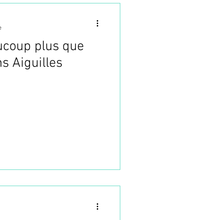
e
ucoup plus que
s Aiguilles
Formation Acupuncture