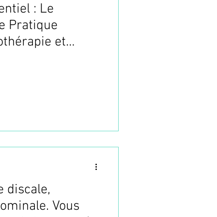
ntiel : Le
 Pratique
othérapie et
ve. Passez à un
atiques avec
omodulation
 discale,
ominale. Vous