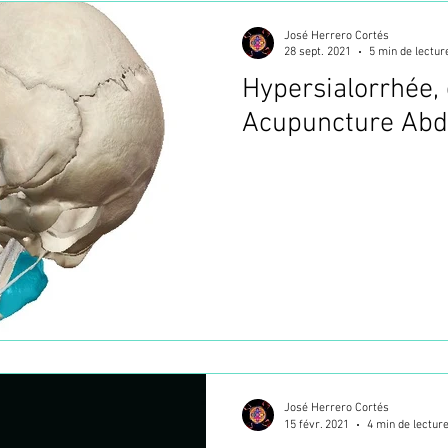
José Herrero Cortés
28 sept. 2021
5 min de lectur
Hypersialorrhée,
Acupuncture Abd
José Herrero Cortés
15 févr. 2021
4 min de lectur