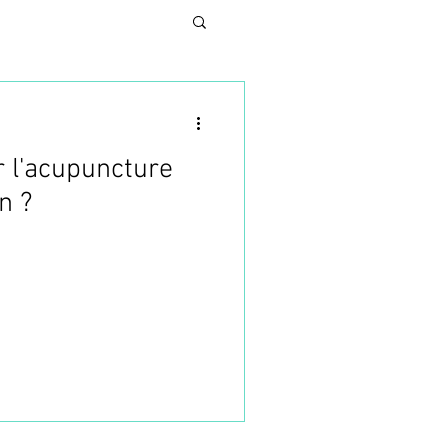
r l'acupuncture
N
n ?
UNG
SES
TURE ESTHETIQUE