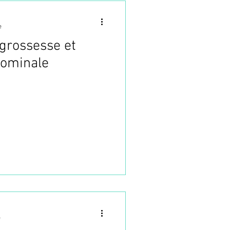
e
 grossesse et
ominale
e