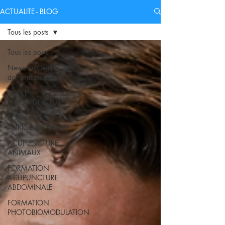
ACTUALITE - BLOG
Tous les posts
Tous les posts
News du Centre
de Formation
ECOLE
D'ACUPUNCTURE
FORMATION
AURICULOTHERAPIE
ACUPUNCTURE
ANIMAUX
FORMATION
ACUPUNCTURE
ABDOMINALE
FORMATION
PHOTOBIOMODULATION