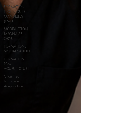
FORMATION
TECHNIQUES
MANUELLES
(TMO
MOXIBUSTION
JAPONAISE -
OKYU
FORMATIONS
SPECIALISATION
FORMATION
PBM
ACUPUNCTURE
Choisir sa
Formation
Acupuncture