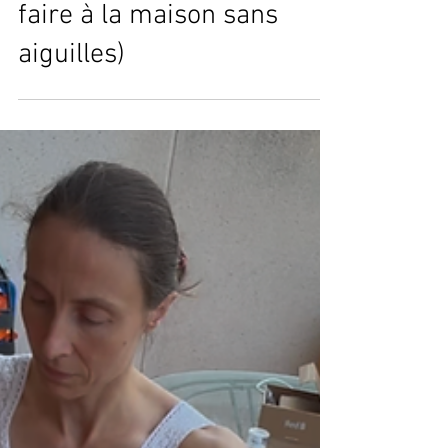
José Herrero Cortés
28 nov. 2025
5 min de lecture
Ça explose en Youtube !
Premier remède maison
pour les tremblements,
dont ceux du Parkinson !
(Point d'acupuncture à
faire à la maison sans
aiguilles)