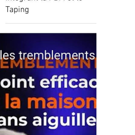
Séminaire Intensif
Acupuncture et
Auriculothérapie à
Alicante – Pratique réelle
intégrant la PBM et le
Taping