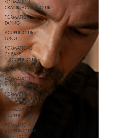
FORMATION
CRANIOACUPUNCTURE
FORMATION
TAPING
ACUPUNCTURE
TUNG
FORMATIONS
DE BASE
D'ACUPUNCTURE
WEBINAIRES
FORMATION
VENTOUSES
FORMATIONS
COURTES
FORMATION
ACUPUNCTURE
FORMATION
ACUPUNCTURE
ESTHETIQUE