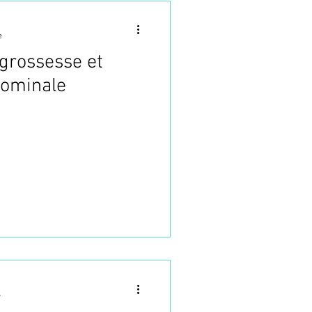
e
 grossesse et
ominale
e