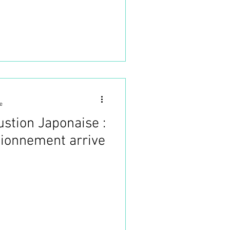
e
stion Japonaise :
tionnement arrive