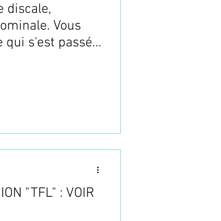
 discale,
ominale. Vous
 qui s'est passé à
ON "TFL" : VOIR