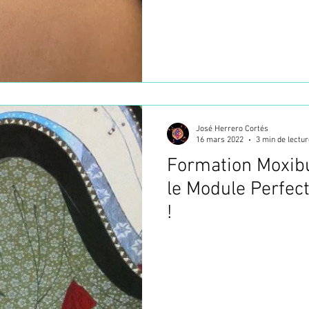
José Herrero Cortés
16 mars 2022
3 min de lectur
Formation Moxibu
le Module Perfec
!