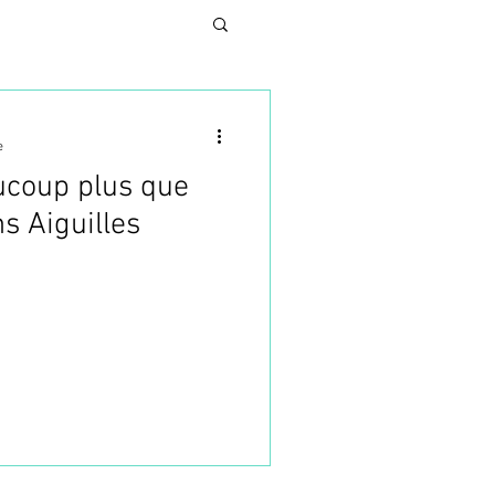
e
ucoup plus que
N
s Aiguilles
UNG
SES
TURE ESTHETIQUE