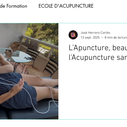
de Formation
ECOLE D'ACUPUNCTURE
APIE
ACUPUNCTURE ANIMAUX
José Herrero Cortés
13 sept. 2025
8 min de lectur
L’Apuncture, bea
 ABDOMINALE
FORMATION PHOTOBIOMODULATIO
l'Acupuncture san
NCTURE
FORMATION TAPING
ACUPUNCTURE T
CUPUNCTURE
WEBINAIRES
FORMATION VENTOU
FORMATION ACUPUNCTURE
FORMATION ACUPUNC