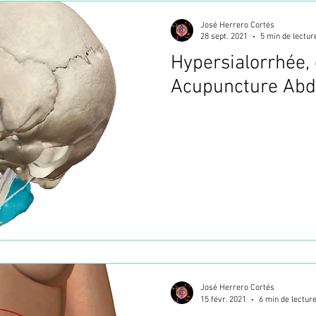
José Herrero Cortés
28 sept. 2021
5 min de lectur
Hypersialorrhée,
Acupuncture Abd
José Herrero Cortés
15 févr. 2021
6 min de lectur