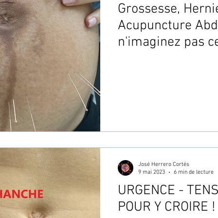
Grossesse, Hernie
Acupuncture Abd
n'imaginez pas ce
la fin !
José Herrero Cortés
9 mai 2023
6 min de lecture
URGENCE - TENSI
POUR Y CROIRE !