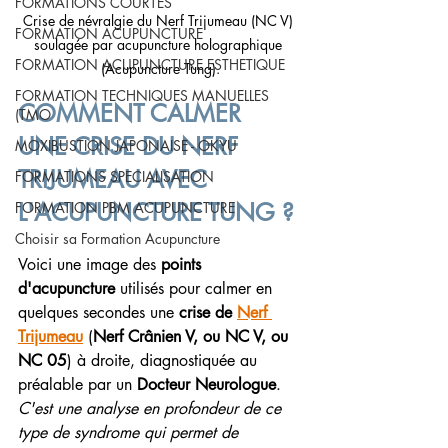
FORMATIONS COURTES
Crise de névralgie du Nerf Trijumeau (NC V) 
FORMATION ACUPUNCTURE
soulagée par acupuncture holographique 
FORMATION ACUPUNCTURE ESTHETIQUE
(Acupuncture Tung).
FORMATION TECHNIQUES MANUELLES
COMMENT CALMER 
(TMO
UNE CRISE DU NERF 
MOXIBUSTION JAPONAISE - OKYU
TRIJUMEAU AVEC 
FORMATIONS SPECIALISATION
L'ACUPUNCTURE TUNG ?
FORMATION PBM ACUPUNCTURE
Choisir sa Formation Acupuncture
Voici une image des 
points 
d'acupuncture
 utilisés pour calmer en 
quelques secondes une 
crise de 
Nerf 
Trijumeau
 (
Nerf Crânien V, ou NC V, ou 
NC 05
) à droite, diagnostiquée au 
préalable par un 
Docteur Neurologue
. 
C'est une analyse en profondeur de ce 
type de syndrome qui permet de 