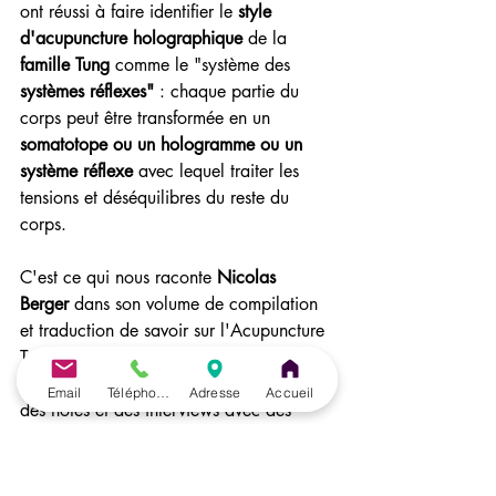
ont réussi à faire identifier le 
style 
d'acupuncture holographique
 de la
famille Tung
 comme le "système des 
systèmes réflexes"
 : chaque partie du 
corps peut être transformée en un 
somatotope ou un hologramme ou un 
système réflexe
 avec lequel traiter les 
tensions et déséquilibres du reste du 
corps.
C'est ce qui nous raconte 
Nicolas 
Berger
 dans son volume de compilation 
et traduction de savoir sur l'Acupuncture 
Tung, directement collecté à 
Taiwan 
pendant des années à partir des travaux, 
Email
Téléphone
Adresse
Accueil
des notes et des interviews avec des 
anciens étudiants du 
Maître Tung 
: Si 
vous le cherchez le livre s'appelle 
Technique d'Acupuncture de la Famille 