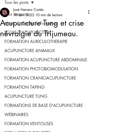
Tous les posts
José Herrero Cortés
Tous les posts
10 févr. 2022
10 min de lecture
Acupuncture Tung et crise
News du Centre de Formation
névralgie du Trijumeau.
ECOLE D'ACUPUNCTURE
FORMATION AURICULOTHERAPIE
ACUPUNCTURE ANIMAUX
FORMATION ACUPUNCTURE ABDOMINALE
FORMATION PHOTOBIOMODULATION
FORMATION CRANIOACUPUNCTURE
FORMATION TAPING
ACUPUNCTURE TUNG
FORMATIONS DE BASE D'ACUPUNCTURE
WEBINAIRES
FORMATION VENTOUSES